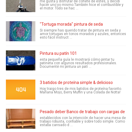
me gusta y disfrutar de cohete de estes, y decidí
hacer uno yo mismo.También hice el combustible y
el motor. Todo se hac ...
"Tortuga morada" pintura de seda
Si siempre has querido tratar de pintura en seda y
amor tortugas en tonos morados y azules, entonces
esto fácil instruct ...
Pintura su patín 101
esta pequeña guía le mostrará cómo pintar tu
patineta con algunos resultados profesionales.
Documenté mi pintura un patí ...
3 batidos de proteína simple & delicioso
Hoy traigo tres de mis batidos de proteína favorito.
Mañana Mojo, Berry Muffin y una Colada de Notta!
Pesado deber Banco de trabajo con cargas de a
establecidos con la intención de hacer una mesa de
trabajo robusta, confiable y sobre todo simple. Como
estaba cansado d ...