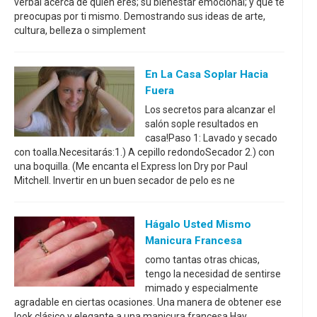
verbal acerca de quien eres; su bienestar emocional; y que te
preocupas por ti mismo. Demostrando sus ideas de arte,
cultura, belleza o simplement
En La Casa Soplar Hacia
Fuera
Los secretos para alcanzar el
salón sople resultados en
casa!Paso 1: Lavado y secado
con toalla.Necesitarás:1.) A cepillo redondoSecador 2.) con
una boquilla. (Me encanta el Express Ion Dry por Paul
Mitchell. Invertir en un buen secador de pelo es ne
Hágalo Usted Mismo
Manicura Francesa
como tantas otras chicas,
tengo la necesidad de sentirse
mimado y especialmente
agradable en ciertas ocasiones. Una manera de obtener ese
look clásico y elegante a una manicura francesa.Hay