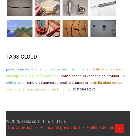
TAGS CLOUD
película de wally
cuando trasplantar un árbol pecan
Batman dos caras
steampunk goggles for couples
como hacer un venadito de navidad
tilt
estrella ninja con cd
shift macro
smd стабилизатор wcal распиновка
pistones pvc
como hacer algo para guardar tornillos
© 2026 askix.com. 11 q. 0.011 s.
Contáctenos
-
Política de privacidad
-
Política de cookies