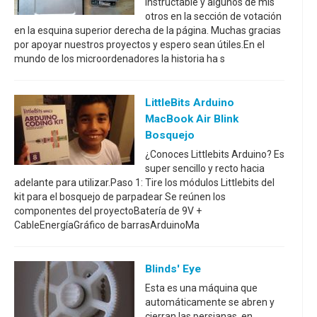
Instructable y algunos de mis
otros en la sección de votación
en la esquina superior derecha de la página. Muchas gracias
por apoyar nuestros proyectos y espero sean útiles.En el
mundo de los microordenadores la historia ha s
LittleBits Arduino
MacBook Air Blink
Bosquejo
¿Conoces Littlebits Arduino? Es
super sencillo y recto hacia
adelante para utilizar.Paso 1: Tire los módulos Littlebits del
kit para el bosquejo de parpadear Se reúnen los
componentes del proyectoBatería de 9V +
CableEnergíaGráfico de barrasArduinoMa
Blinds' Eye
Esta es una máquina que
automáticamente se abren y
cierran las persianas, en