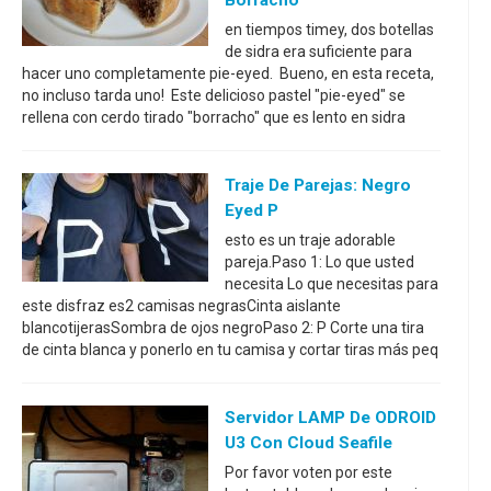
Borracho
en tiempos timey, dos botellas
de sidra era suficiente para
hacer uno completamente pie-eyed. Bueno, en esta receta,
no incluso tarda uno! Este delicioso pastel "pie-eyed" se
rellena con cerdo tirado "borracho" que es lento en sidra
Traje De Parejas: Negro
Eyed P
esto es un traje adorable
pareja.Paso 1: Lo que usted
necesita Lo que necesitas para
este disfraz es2 camisas negrasCinta aislante
blancotijerasSombra de ojos negroPaso 2: P Corte una tira
de cinta blanca y ponerlo en tu camisa y cortar tiras más peq
Servidor LAMP De ODROID
U3 Con Cloud Seafile
Por favor voten por este