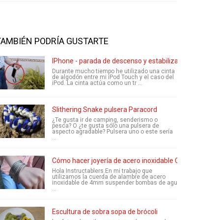
TAMBIÉN PODRÍA GUSTARTE
IPhone - parada de descenso y estabilizador de video
Durante mucho tiempo he utilizado una cinta
de algodón entre mi iPod Touch y el caso del
iPod. La cinta actúa como un tr ...
Slithering Snake pulsera Paracord
¿Te gusta ir de camping, senderismo o
pesca? O ¿te gusta sólo una pulsera de
aspecto agradable? Pulsera uno o este sería
...
Cómo hacer joyería de acero inoxidable Cool
Hola Instructablers.En mi trabajo que
utilizamos la cuerda de alambre de acero
inoxidable de 4mm suspender bombas de agu
...
Escultura de sobra sopa de brócoli