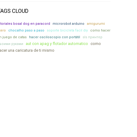
TAGS CLOUD
utoriales bosal dog en paracord
microrobot arduino
amigurumi
tero
chocalho paso a paso
soporte bicicleta facil diy
como hacer
n juego de catas
hacer osciloscopio con portátil
sls принтер
aut con apag y flotador automatico
como
воими руками
acer una caricatura de ti mismo