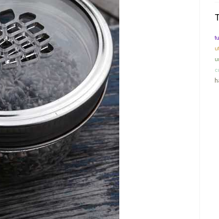
t
u
u
с
h