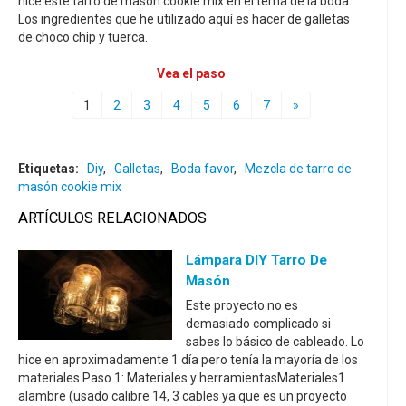
hice este tarro de masón cookie mix en el tema de la boda.
Los ingredientes que he utilizado aquí es hacer de galletas
de choco chip y tuerca.
Vea el paso
1
2
3
4
5
6
7
»
Etiquetas:
Diy
,
Galletas
,
Boda favor
,
Mezcla de tarro de
masón cookie mix
ARTÍCULOS RELACIONADOS
Lámpara DIY Tarro De
Masón
Este proyecto no es
demasiado complicado si
sabes lo básico de cableado. Lo
hice en aproximadamente 1 día pero tenía la mayoría de los
materiales.Paso 1: Materiales y herramientasMateriales1.
alambre (usado calibre 14, 3 cables ya que es un proyecto