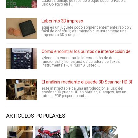
cuadras debajo de tapa de bloque superiorPaso 2:
uso Objetivo en l ...
Laberinto 3D impreso
aquí es un juguete poco sorprendentemente rápido y
fácil de construir, asumiendo que usted tiene una
impresora 3D y un p ...
Cómo encontrar los puntos de intersección de dos
¿Necesita encontrar la intersección de dos
funciones? ¿Tienes una calculadora de Texas
Instruments TI-84 Plus? Si usted ...
El análisis mediante el puede 3D Scanner HD 3D
este instructable da una introducción al uso del
escáner 3D puede HD en MAKlab, Glasgow.Hay un
tutorial PDF proporcionad ...
ARTICULOS POPULARES