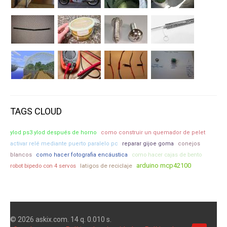
TAGS CLOUD
ylod ps3 ylod después de horno
como construir un quemador de pelet
activar relé mediante puerto paralelo pc
reparar gijoe goma
conejos
como hacer cajas de bento
blancos
como hacer fotografia encáustica
arduino mcp42100
robot bipedo con 4 servos
latigos de reciclaje
© 2026 askix.com. 14 q. 0.010 s.