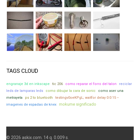
TAGS CLOUD
engranaje 3d en inkscape
tic 206
como reparar el forro del talon
reciclar
leds de lamparas leds
como dibujar la cara de sonic
como aser una
metrayeta
ps 2 to bluetooth
testingv0oeKPgL; waitfor delay 0:0:15 --
mokume significado
imagenes de espadas de knex
© 2026 askix.com. 14 q. 0.009 s.