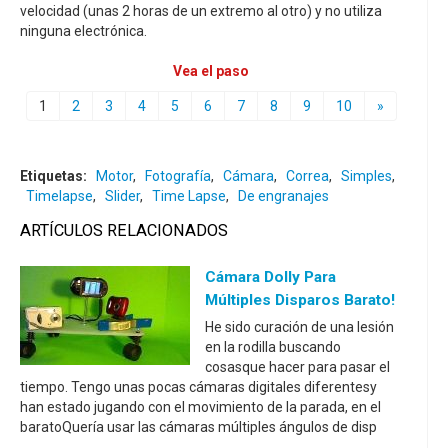
velocidad (unas 2 horas de un extremo al otro) y no utiliza
ninguna electrónica.
Vea el paso
1
2
3
4
5
6
7
8
9
10
»
Etiquetas:
Motor
,
Fotografía
,
Cámara
,
Correa
,
Simples
,
Timelapse
,
Slider
,
Time Lapse
,
De engranajes
ARTÍCULOS RELACIONADOS
Cámara Dolly Para
Múltiples Disparos Barato!
He sido curación de una lesión
en la rodilla buscando
cosasque hacer para pasar el
tiempo. Tengo unas pocas cámaras digitales diferentesy
han estado jugando con el movimiento de la parada, en el
baratoQuería usar las cámaras múltiples ángulos de disp