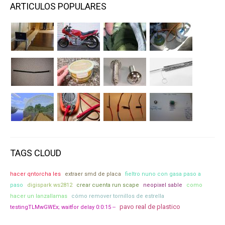
ARTICULOS POPULARES
TAGS CLOUD
hacer qntorcha les
extraer smd de placa
fieltro nuno con gasa paso a
paso
digispark ws2812
crear cuenta run scape
neopixel sable
como
hacer un lanzallamas
cómo remover tornillos de estrella
pavo real de plastico
testingTLMwGWEx; waitfor delay 0:0:15 --