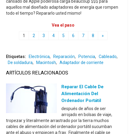
cansado de Apple poderosa carga beaucoup $$$ para
aquellos mal diseñado adaptadores de energía que rompen
todo el tiempo? Repararlo usted mismo!
Vea el paso
1
2
3
4
5
6
7
8
»
Etiquetas:
Electrónica
,
Reparación
,
Potencia
,
Cableado
,
De soldadura
,
Macintosh
,
Adaptador de corriente
ARTÍCULOS RELACIONADOS
Reparar El Cable De
Alimentación Del
Ordenador Portátil
después de años de ser
arrojado en bolsas de viaje,
tropezar y literalmente arrastrado por la tierra muchos
cables de alimentación del ordenador portátil sucumban
ante el abuso y empiecen a fray. Finalmente el cable se