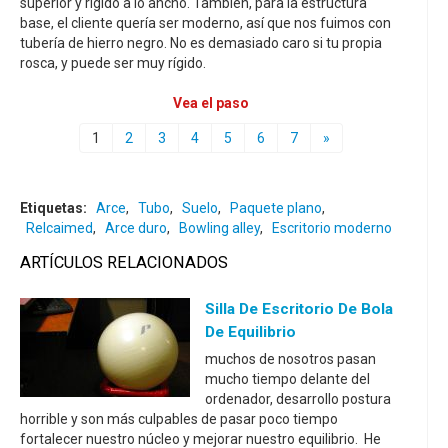
superior y rígido a lo ancho. También, para la estructura
base, el cliente quería ser moderno, así que nos fuimos con
tubería de hierro negro. No es demasiado caro si tu propia
rosca, y puede ser muy rígido.
Vea el paso
1
2
3
4
5
6
7
»
Etiquetas:
Arce
,
Tubo
,
Suelo
,
Paquete plano
,
Relcaimed
,
Arce duro
,
Bowling alley
,
Escritorio moderno
ARTÍCULOS RELACIONADOS
Silla De Escritorio De Bola
De Equilibrio
muchos de nosotros pasan
mucho tiempo delante del
ordenador, desarrollo postura
horrible y son más culpables de pasar poco tiempo
fortalecer nuestro núcleo y mejorar nuestro equilibrio. He