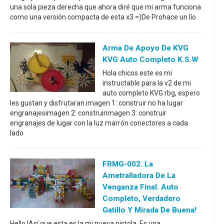
una sola pieza derecha que ahora diré que mi arma funciona
como una versión compacta de esta x3 =)De Prohace un lío
Arma De Apoyo De KVG
KVG Auto Completo K.S.W
Hola chicos este es mi
instructable para la v2 de mi
auto completo KVG rbg, espero
les gustan y disfrutaran.imagen 1: construir no ha lugar
engranajesimagen 2: construirimagen 3: construir
engranajes de lugar con la luz marrón conectores a cada
lado
FRMG-002. La
Ametralladora De La
Venganza Final. Auto
Completo, Verdadero
Gatillo Y Mirada De Buena!
Hello !Así que esta es la mi nueva pistola. Es una