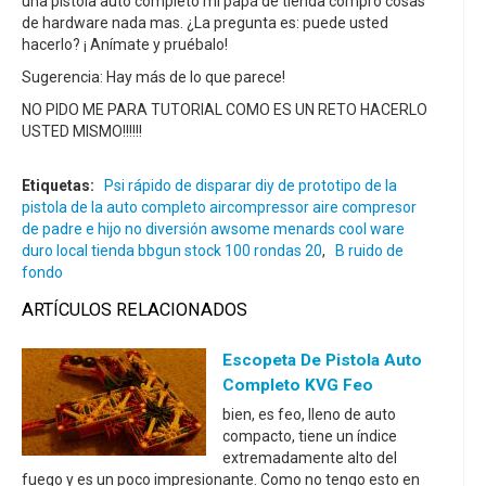
una pistola auto completo mi papá de tienda compró cosas
de hardware nada mas. ¿La pregunta es: puede usted
hacerlo? ¡ Anímate y pruébalo!
Sugerencia: Hay más de lo que parece!
NO PIDO ME PARA TUTORIAL COMO ES UN RETO HACERLO
USTED MISMO!!!!!!
Etiquetas:
Psi rápido de disparar diy de prototipo de la
pistola de la auto completo aircompressor aire compresor
de padre e hijo no diversión awsome menards cool ware
duro local tienda bbgun stock 100 rondas 20
,
B ruido de
fondo
ARTÍCULOS RELACIONADOS
Escopeta De Pistola Auto
Completo KVG Feo
bien, es feo, lleno de auto
compacto, tiene un índice
extremadamente alto del
fuego y es un poco impresionante. Como no tengo esto en