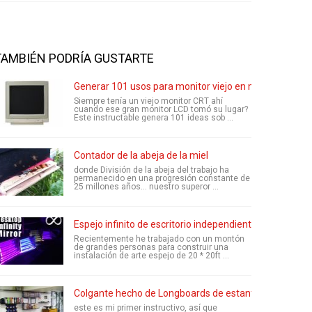
TAMBIÉN PODRÍA GUSTARTE
Generar 101 usos para monitor viejo en media hora! ¿
Siempre tenía un viejo monitor CRT ahí
cuando ese gran monitor LCD tomó su lugar?
Este instructable genera 101 ideas sob ...
Contador de la abeja de la miel
donde División de la abeja del trabajo ha
permanecido en una progresión constante de
25 millones años... nuestro superor ...
Espejo infinito de escritorio independiente - fácil decor
Recientemente he trabajado con un montón
de grandes personas para construir una
instalación de arte espejo de 20 * 20ft ...
Colgante hecho de Longboards de estantes
este es mi primer instructivo, así que