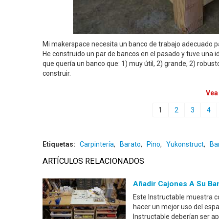
Mi makerspace necesita un banco de trabajo adecuado para
He construido un par de bancos en el pasado y tuve una id
que quería un banco que: 1) muy útil, 2) grande, 2) robust
construir.
Vea
1
2
3
4
Etiquetas:
Carpintería
,
Barato
,
Pino
,
Yukonstruct
,
Ba
ARTÍCULOS RELACIONADOS
Añadir Cajones A Su Ba
Este Instructable muestra c
hacer un mejor uso del espac
Instructable deberían ser ap