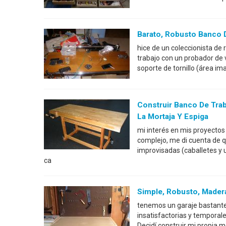
Barato, Robusto Banco 
hice de un coleccionista de 
trabajo con un probador de 
soporte de tornillo (área im
Construir Banco De Trab
La Mortaja Y Espiga
mi interés en mis proyectos 
complejo, me di cuenta de q
improvisadas (caballetes y u
ca
Simple, Robusto, Mader
tenemos un garaje bastante
insatisfactorias y temporale
Decidí construir mi propia m