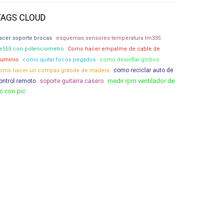
TAGS CLOUD
acer soporte brocas
esquemas sensores temperatura lm335
e555 con potenciometro
Como hacer empalme de cable de
luminio
como quitar focos pegados
como desinflar globos
como reciclar auto de
omo hacer un compas grande de madera
medir rpm ventilador de
ontrol remoto
soporte guitarra casero
c con pic