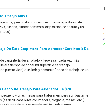
De Trabajo Móvil
h
ropa rota, y en un día, conseguí esto: un simple Banco de
n
vivo, fundas, almacenamiento, disposición de basura y un
a
antado)
c
c
p
ajo De Este Carpintero Para Aprender Carpintería De
de carpintería desarrollado y llegó a ser cada vez más
ue era tiempo de poner mi superficie de trabajo
na puerta vieja) a un lado y construir Banco de trabajo de un
a Banco De Trabajo Para Alrededor De $70
 pequeño y unas mesas para trabajar en, pero son bastante
s (es decir, caballetes con madera, plegable, mesas, etc..).
esa de trabajo que es simple, sólida y relativame