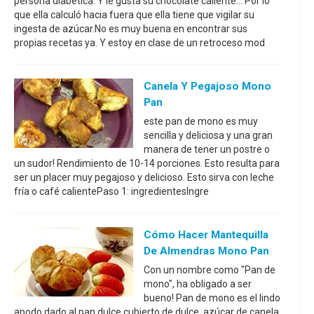
persona diabética. Y le gusta su chocolate caliente... Por lo
que ella calculó hacia fuera que ella tiene que vigilar su
ingesta de azúcar.No es muy buena en encontrar sus
propias recetas ya. Y estoy en clase de un retroceso mod
Canela Y Pegajoso Mono
Pan
este pan de mono es muy
sencilla y deliciosa y una gran
manera de tener un postre o
un sudor! Rendimiento de 10-14 porciones. Esto resulta para
ser un placer muy pegajoso y delicioso. Esto sirva con leche
fría o café calientePaso 1: ingredientesIngre
Cómo Hacer Mantequilla
De Almendras Mono Pan
Con un nombre como "Pan de
mono", ha obligado a ser
bueno! Pan de mono es el lindo
apodo dado al pan dulce cubierto de dulce, azúcar de canela