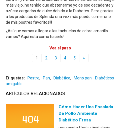
más viejo, he tenido que abstenerme yo de eso decadente y
azúcar cargados de dulce debido a la Diabetes. Pero gracias
a los productos de Splenda una vez más puedo comer uno
de mis postres favoritos!!!
¿Así que vamos a llegar a las tachuelas de cobre amarillo
vamos? Aquí está cómo hacerlo!
Vea el paso
1
2
3
4
5
»
Etiquetas:
Postre
,
Pan
,
Diabético
,
Mono pan
,
Diabéticos
amigable
ARTÍCULOS RELACIONADOS
Cómo Hacer Una Ensalada
De Pollo Ambiente
Diabético Fresa
una receta fácil y rápida baja