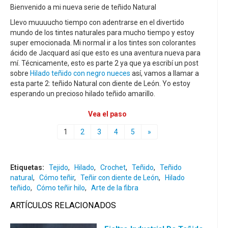
Bienvenido a mi nueva serie de teñido Natural
Llevo muuuucho tiempo con adentrarse en el divertido
mundo de los tintes naturales para mucho tiempo y estoy
super emocionada. Mi normal ir a los tintes son colorantes
ácido de Jacquard así que esto es una aventura nueva para
mí. Técnicamente, esto es parte 2 ya que ya escribí un post
sobre
Hilado teñido con negro nueces
así, vamos a llamar a
esta parte 2: teñido Natural con diente de León. Yo estoy
esperando un precioso hilado teñido amarillo.
Vea el paso
1
2
3
4
5
»
Etiquetas:
Tejido
,
Hilado
,
Crochet
,
Teñido
,
Teñido
natural
,
Cómo teñir
,
Teñir con diente de León
,
Hilado
teñido
,
Cómo teñir hilo
,
Arte de la fibra
ARTÍCULOS RELACIONADOS