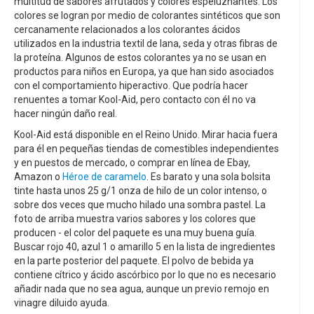
multitud de sabores afrutados y colores espeluznantes. Los
colores se logran por medio de colorantes sintéticos que son
cercanamente relacionados a los colorantes ácidos
utilizados en la industria textil de lana, seda y otras fibras de
la proteína. Algunos de estos colorantes ya no se usan en
productos para niños en Europa, ya que han sido asociados
con el comportamiento hiperactivo. Que podría hacer
renuentes a tomar Kool-Aid, pero contacto con él no va
hacer ningún daño real.
Kool-Aid está disponible en el Reino Unido. Mirar hacia fuera
para él en pequeñas tiendas de comestibles independientes
y en puestos de mercado, o comprar en línea de Ebay,
Amazon o
Héroe de caramelo
. Es barato y una sola bolsita
tinte hasta unos 25 g/1 onza de hilo de un color intenso, o
sobre dos veces que mucho hilado una sombra pastel. La
foto de arriba muestra varios sabores y los colores que
producen - el color del paquete es una muy buena guía.
Buscar rojo 40, azul 1 o amarillo 5 en la lista de ingredientes
en la parte posterior del paquete. El polvo de bebida ya
contiene cítrico y ácido ascórbico por lo que no es necesario
añadir nada que no sea agua, aunque un previo remojo en
vinagre diluido ayuda.