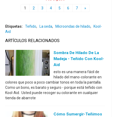
1
2
3
4
5
6
7
»
Etiquetas:
Teñido
,
La seda
,
Microondas de hilado
,
Kool-
Aid
ARTÍCULOS RELACIONADOS
Sombra De Hilado De La
Madeja - Teñido Con Kool-
Aid
esto es una manera fácil de
hilado del mano-colorante en
colores que poco a poco cambiar tonos en toda la pantalla.
Como un bono, es barato y seguro - porque está teñido con
Kool-Aid. Usted puede recoger su colorante en cualquier
tienda de abarrote
Cómo Sumergir-Teñimos