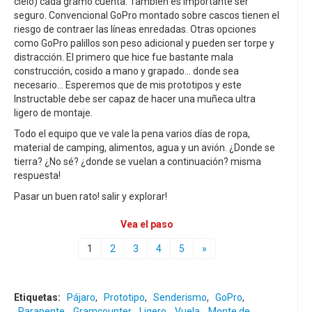
cielo) cada gramo cuenta. También es importante ser
seguro. Convencional GoPro montado sobre cascos tienen el
riesgo de contraer las líneas enredadas. Otras opciones
como GoPro palillos son peso adicional y pueden ser torpe y
distracción. El primero que hice fue bastante mala
construcción, cosido a mano y grapado... donde sea
necesario... Esperemos que de mis prototipos y este
Instructable debe ser capaz de hacer una muñeca ultra
ligero de montaje.
Todo el equipo que ve vale la pena varios días de ropa,
material de camping, alimentos, agua y un avión. ¿Donde se
tierra? ¿No sé? ¿donde se vuelan a continuación? misma
respuesta!
Pasar un buen rato! salir y explorar!
Vea el paso
1
2
3
4
5
»
Etiquetas:
Pájaro
,
Prototipo
,
Senderismo
,
GoPro
,
Parapente
,
Gramcounter
,
Ligero
,
Vuela
,
Monte de