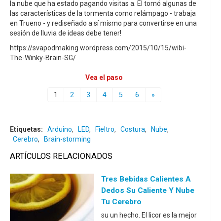
la nube que ha estado pagando visitas a. Él tomó algunas de
las características de la tormenta como relámpago - trabaja
en Trueno - y rediseñado a sí mismo para convertirse en una
sesión de lluvia de ideas debe tener!
https://svapodmaking.wordpress.com/2015/10/15/wibi-
The-Winky-Brain-SG/
Vea el paso
1
2
3
4
5
6
»
Etiquetas:
Arduino
,
LED
,
Fieltro
,
Costura
,
Nube
,
Cerebro
,
Brain-storming
ARTÍCULOS RELACIONADOS
Tres Bebidas Calientes A
Dedos Su Caliente Y Nube
Tu Cerebro
su un hecho. El licor es la mejor