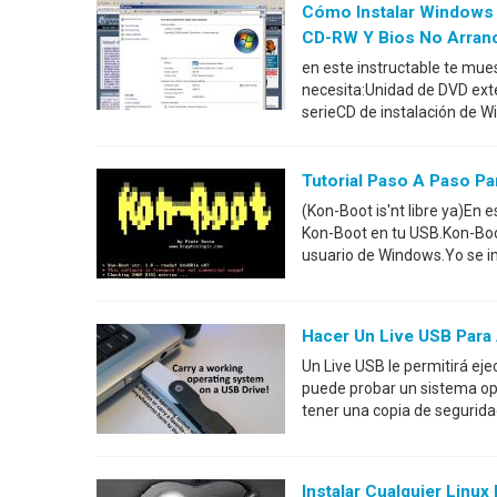
Cómo Instalar Windows 7
CD-RW Y Bios No Arran
en este instructable te muest
necesita:Unidad de DVD ext
serieCD de instalación de Wi
Tutorial Paso A Paso Pa
(Kon-Boot is'nt libre ya)En 
Kon-Boot en tu USB.Kon-Boot
usuario de Windows.Yo se in
Hacer Un Live USB Para
Un Live USB le permitirá ej
puede probar un sistema oper
tener una copia de segurid
Instalar Cualquier Linu