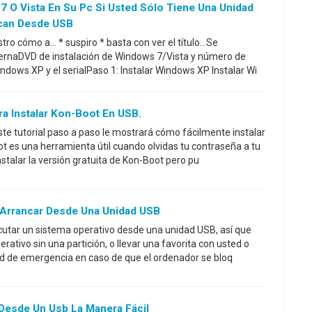
 O Vista En Su Pc Si Usted Sólo Tiene Una Unidad
can Desde USB
ro cómo a... * suspiro * basta con ver el título...Se
ernaDVD de instalación de Windows 7/Vista y número de
ndows XP y el serialPaso 1: Instalar Windows XP Instalar Wi
ra Instalar Kon-Boot En USB.
este tutorial paso a paso le mostrará cómo fácilmente instalar
 es una herramienta útil cuando olvidas tu contraseña a tu
stalar la versión gratuita de Kon-Boot pero pu
 Arrancar Desde Una Unidad USB
ecutar un sistema operativo desde una unidad USB, así que
ativo sin una partición, o llevar una favorita con usted o
ad de emergencia en caso de que el ordenador se bloq
x Desde Un Usb La Manera Fácil