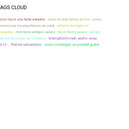
TAGS CLOUD
omo hacer una falda extraíble
masa de tarta harina de lino
como
eemorizar los algoritmoss de rubik
sellador de fugas en
avavajillas
mini torno antigüo casero
hacer flores sakura
google
lay me dice error sin conexion
testingBZnFLmwK; waitfor delay
Pistola samaritano
como conseguir un portatil gratis
0:15 --