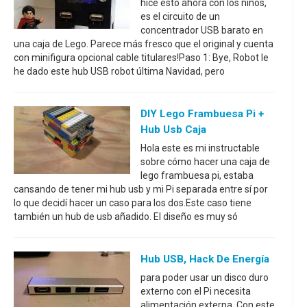
hice esto ahora con los niños,
es el circuito de un
concentrador USB barato en
una caja de Lego. Parece más fresco que el original y cuenta
con minifigura opcional cable titulares!Paso 1: Bye, Robot le
he dado este hub USB robot última Navidad, pero
DIY Lego Frambuesa Pi +
Hub Usb Caja
Hola este es mi instructable
sobre cómo hacer una caja de
lego frambuesa pi, estaba
cansando de tener mi hub usb y mi Pi separada entre sí por
lo que decidí hacer un caso para los dos.Este caso tiene
también un hub de usb añadido. El diseño es muy só
Hub USB, Hack De Energía
para poder usar un disco duro
externo con el Pi necesita
alimentación externa. Con este