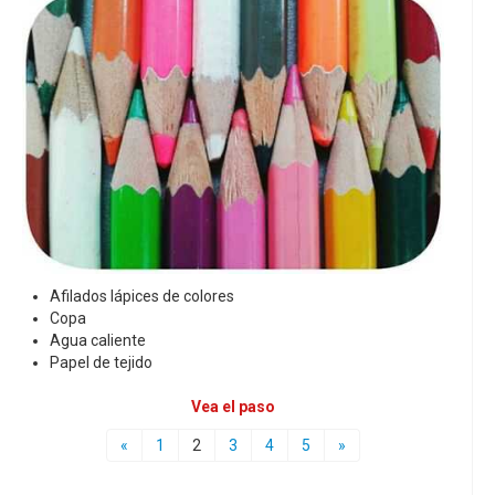
Afilados lápices de colores
Copa
Agua caliente
Papel de tejido
Vea el paso
«
1
2
3
4
5
»