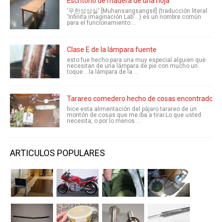
Escritorio de madera de una hoja
'무한상상실' [Muhansangsangsil] (traducción literal:
'Infinita imaginación Lab'...) es un nombre común
para el funcionamiento ...
Clase E de la lámpara fuente
esto fue hecho para una muy especial alguien que
necesitan de una lámpara de pie con mucho un
toque... la lámpara de la ...
Tarareo comedero hecho de cosas encontrado lim
hice esta alimentación del pájaro tarareo de un
montón de cosas que me iba a tirar.Lo que usted
necesita, o por lo menos ...
ARTICULOS POPULARES