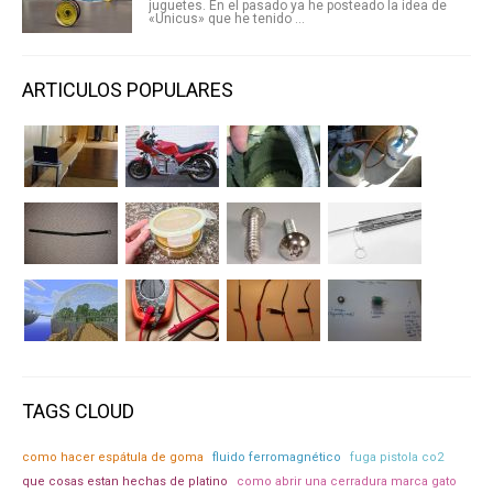
juguetes. En el pasado ya he posteado la idea de
«Unicus» que he tenido ...
ARTICULOS POPULARES
TAGS CLOUD
como hacer espátula de goma
fluido ferromagnético
fuga pistola co2
que cosas estan hechas de platino
como abrir una cerradura marca gato