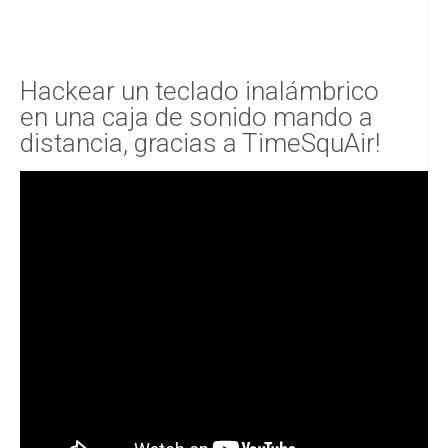
Hackear un teclado inalámbrico
en una caja de sonido mando a
distancia, gracias a TimeSquAir!