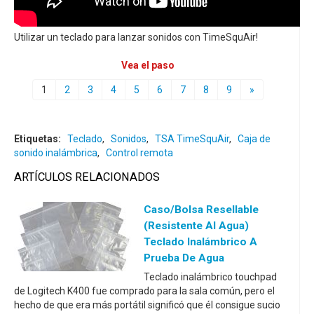
Utilizar un teclado para lanzar sonidos con TimeSquAir!
Vea el paso
1
2
3
4
5
6
7
8
9
»
Etiquetas:
Teclado
,
Sonidos
,
TSA TimeSquAir
,
Caja de
sonido inalámbrica
,
Control remota
ARTÍCULOS RELACIONADOS
Caso/bolsa Resellable
(resistente Al Agua)
Teclado Inalámbrico A
Prueba De Agua
Teclado inalámbrico touchpad
de Logitech K400 fue comprado para la sala común, pero el
hecho de que era más portátil significó que él consigue sucio