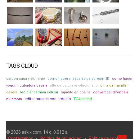
TAGS CLOUD
carbon agua y aluminio
como hqcer mazcaras de scream 3D
como hacer
yogur incubadora casera
rifle de carton revolucionario
cinta de manillar
casera
reciclar camara celular
rapidito en cosina
convertir audífonos a
editar musica con arduino
TC4 shield
bluetooth
© 2026 askix.com. 14 q. 0.012 s.
Contáctenos
-
Política de privacidad
-
Política de cookies