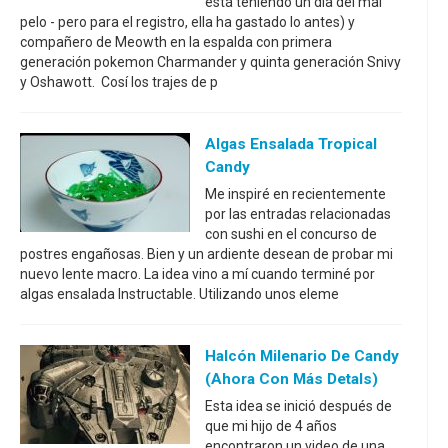
está teniendo un día del mal
pelo - pero para el registro, ella ha gastado lo antes) y
compañero de Meowth en la espalda con primera
generación pokemon Charmander y quinta generación Snivy
y Oshawott. Cosí los trajes de p
Algas Ensalada Tropical
Candy
Me inspiré en recientemente
por las entradas relacionadas
con sushi en el concurso de
postres engañosas. Bien y un ardiente desean de probar mi
nuevo lente macro. La idea vino a mí cuando terminé por
algas ensalada Instructable. Utilizando unos eleme
Halcón Milenario De Candy
(ahora Con Más Detals)
Esta idea se inició después de
que mi hijo de 4 años
encontraron un video de una