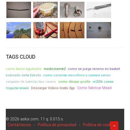
TAGS CLOUD
como hacer aguilucho
medicinemk2
como se juega veneno en basket
bobinado delta Estrella
como conectar microfono a camara canon
cargador de baterías lipo casero
como dibujar gozilla
re200b схема
Como fabricar Mead
подключения
Descargar Videos Gratis 3gp
© 2026 askix.com. 11 q. 0.015 s.
Contáctenos
-
Política de privacidad
-
Política de cookies