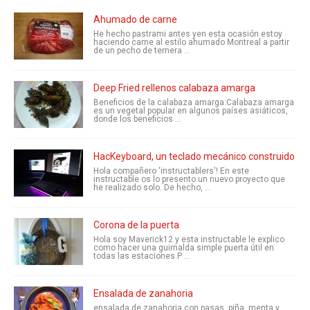
Ahumado de carne
He hecho pastrami antes yen esta ocasión estoy
haciendo carne al estilo ahumado Montreal a partir
de un pecho de ternera ...
Deep Fried rellenos calabaza amarga
Beneficios de la calabaza amarga:Calabaza amarga
es un vegetal popular en algunos países asiáticos,
donde los beneficios ...
HacKeyboard, un teclado mecánico construido de
Hola compañero 'instructablers'! En este
instructable os lo presento un nuevo proyecto que
he realizado solo. De hecho, ...
Corona de la puerta
Hola soy Maverick12 y esta instructable le explico
como hacer una guirnalda simple puerta útil en
todas las estaciones.P ...
Ensalada de zanahoria
ensalada de zanahoria con pasas, piña, menta y