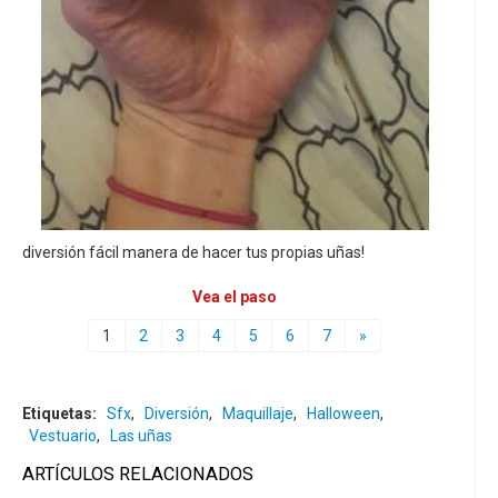
diversión fácil manera de hacer tus propias uñas!
Vea el paso
1
2
3
4
5
6
7
»
Etiquetas:
Sfx
,
Diversión
,
Maquillaje
,
Halloween
,
Vestuario
,
Las uñas
ARTÍCULOS RELACIONADOS