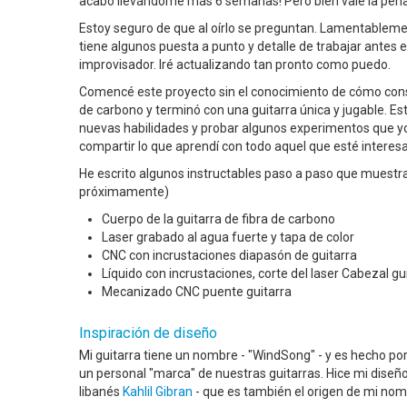
acabó llevándome más 6 semanas! Pero bien vale la pena
Estoy seguro de que al oírlo se preguntan. Lamentableme
tiene algunos puesta a punto y detalle de trabajar antes 
improvisador. Iré actualizando tan pronto como puedo.
Comencé este proyecto sin el conocimiento de cómo constr
de carbono y terminó con una guitarra única y jugable. 
nuevas habilidades y probar algunos experimentos que yo 
compartir lo que aprendí con todo aquel que esté interesa
He escrito algunos instructables paso a paso que muestr
próximamente)
Cuerpo de la guitarra de fibra de carbono
Laser grabado al agua fuerte y tapa de color
CNC con incrustaciones diapasón de guitarra
Líquido con incrustaciones, corte del laser Cabezal gu
Mecanizado CNC puente guitarra
Inspiración de diseño
Mi guitarra tiene un nombre - "WindSong" - y es hecho por
un personal "marca" de nuestras guitarras. Hice mi dise
libanés
Kahlil Gibran
- que es también el origen de mi nom