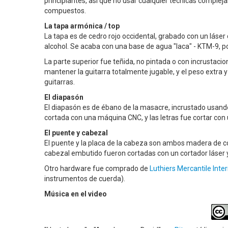
principiantes, así que no usar cualquier técnicas compl
compuestos.
La tapa armónica / top
La tapa es de cedro rojo occidental, grabado con un láser 
alcohol. Se acaba con una base de agua "laca" - KTM-9, po
La parte superior fue teñida, no pintada o con incrustaci
mantener la guitarra totalmente jugable, y el peso extra y
guitarras.
El diapasón
El diapasón es de ébano de la masacre, incrustado usand
cortada con una máquina CNC, y las letras fue cortar con 
El puente y cabezal
El puente y la placa de la cabeza son ambos madera de c
cabezal embutido fueron cortadas con un cortador láser y
Otro hardware fue comprado de
Luthiers Mercantile Inte
instrumentos de cuerda).
Música en el video