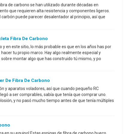
ibra de carbono se han utilizado durante décadas en
iento que requieren alta resistencia y componentes ligeros.
l carbón puede parecer desalentador al principio, así que
leta Fibra De Carbono
o y en este sitio, lo más probable es que en los años has por
e hacer tu propio marco. Hay algo realmente especial y
 sobre montar algo que has construido tú mismo, y po
r De Fibra De Carbono
ón y aparatos voladores, así que cuando pequeño RC
 llegó a ser comprables, sabía que tenía que comprar uno.
osión, y no pasó mucho tiempo antes de que tenía múltiples
rbono
ra en su equipo! Estas espigas de fibra de carbono hueco,