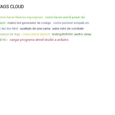
TAGS CLOUD
omo hacer llaveros esponjosos
como hacer una hi power de
apel
matriz led generador de codigo
como pomner empate en
ic tac toe html
sustituto de una cama
askix robô de combate
orazon de lego
como hacer dremel
testing2Iii9UQV; waitfor delay
cargar programa atmel studio a arduino
0:15 --