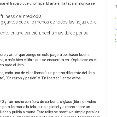
mar el trabajo que uno hace. El arte en la tapa armónica se
efulness del mediodía,
c
 gigantes que a lo menos de todos las hojas de la
p
t
viento en una canción, hecha más dulce por su
c
0:
duro y amor que pongo en esto pagará por hacer buena
, o más bien el libro que se encuentra en. Orphalese es el
n todo el libro.
s, cada uno de ellos llamaría un poema diferente del libro -
, "En razón y pasión" y "En libertad", entre otros
 y fue hecho con fibra de carbono, s-glass (fibra de vidrio
 para formar a la tela, puso a pincel y a mano sobre un
jada y pulida a mano. Este taller se mantuvo simple para los