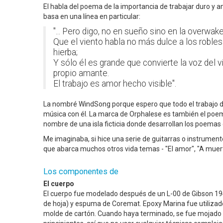
El habla del poema de la importancia de trabajar duro y a
basa en una línea en particular:
"... Pero digo, no en sueño sino en la overwak
Que el viento habla no más dulce a los robles
hierba;
Y sólo él es grande que convierte la voz del 
propio amante.
El trabajo es amor hecho visible".
La nombré WindSong porque espero que todo el trabajo 
música con él. La marca de Orphalese es también el poema
nombre de una isla ficticia donde desarrollan los poemas e
Me imaginaba, si hice una serie de guitarras o instrumento
que abarca muchos otros vida temas - "El amor", "A muerte"
Los componentes de
El cuerpo
El cuerpo fue modelado después de un L-00 de Gibson 1940
de hoja) y espuma de Coremat. Epoxy Marina fue utilizado
molde de cartón. Cuando haya terminado, se fue mojado li