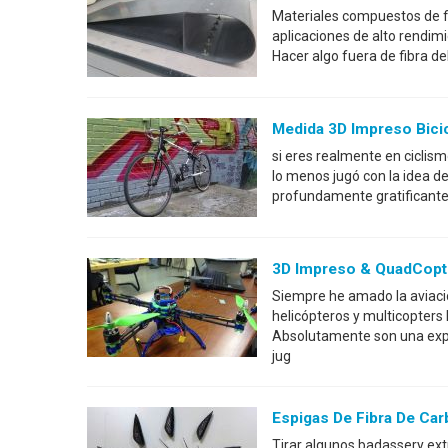
Materiales compuestos de f
aplicaciones de alto rendim
Hacer algo fuera de fibra de
Medida 3D Impreso Bicic
si eres realmente en ciclism
lo menos jugó con la idea d
profundamente gratificante
3D Impreso & QuadCopte
Siempre he amado la aviaci
helicópteros y multicopters
Absolutamente son una expl
jug
Espigas De Fibra De Ca
Tirar algunos badassery ext