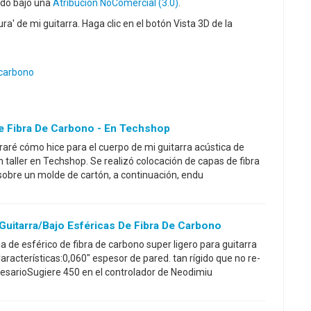
ado bajo una
Atribución NoComercial (3.0)
.
' de mi guitarra. Haga clic en el botón Vista 3D de la
 carbono
De Fibra De Carbono - En Techshop
raré cómo hice para el cuerpo de mi guitarra acústica de
n taller en Techshop. Se realizó colocación de capas de fibra
 sobre un molde de cartón, a continuación, endu
Guitarra/bajo Esféricas De Fibra De Carbono
 de esférico de fibra de carbono super ligero para guitarra
aracterísticas:0,060" espesor de pared. tan rígido que no re-
esarioSugiere 450 en el controlador de Neodimiu