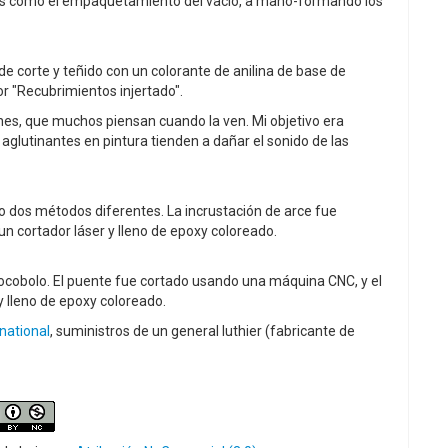
ejas como el empaquetamiento del vacío, a mano-formando los
de corte y teñido con un colorante de anilina de base de
r "Recubrimientos injertado".
ones, que muchos piensan cuando la ven. Mi objetivo era
 aglutinantes en pintura tienden a dañar el sonido de las
o dos métodos diferentes. La incrustación de arce fue
un cortador láser y lleno de epoxy coloreado.
ocobolo. El puente fue cortado usando una máquina CNC, y el
 lleno de epoxy coloreado.
rnational
, suministros de un general luthier (fabricante de