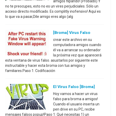
amigos flipando! (Probado) Y
no te preocupes, esto no es un vires perjudiciales. Sólo un
acceso directo modificado. Es complitly inofensivo! Aquí es
lo que va a pasar,Dile amigo eres algo (alg
[Broma] Virus Falso
crear este archivo en su
computadora amigos cuando
él va a arrancar su ordenador
la próxima vez que aparecerá
esta ventana de virus falso. asustarlos por siguiente este
instructable y hacer esta broma con tus amigos y
familiares.Paso 1: Codificación
El Virus Falso [broma]
Hoy vamos a hacer un virus
falso para broma a amigos!
Cuando el usuario inserta un
pen drive en su PC, recibe
mensajes falsos popup!Paso 1: Qué necesitas 1) un