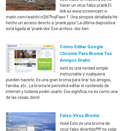
hacer un virus falso prank.El
link es:www.screencast-o-
matic.com/watch/cQltI7hvjPaso 1: Una sinopsis detallada He
hecho un acceso directo a 'prank.ppsx'.La última diapositiva
está ligada al 'prank.vbs'.Ese archivo .vbs tien
Cómo Editar Google
Chrome Para Broma Tus
Amigos Gratis
esto es una verdad simple
instructable y cualquiera
pueden hacerlo. Es una gran broma para tirar tus amigos,
familia, etc.. La broma le permitirá editar el contenido de
internet y todavía poder usarlo. Eso significa, no es como una
de las cosas, dond
Falso Virus Broma
Hola! Esto es una broma de
virus falso divertido!!!!!! no volar