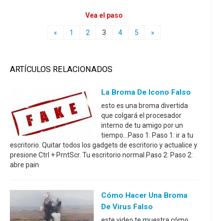
Vea el paso
«
1
2
3
4
5
»
ARTÍCULOS RELACIONADOS
La Broma De Icono Falso
esto es una broma divertida
que colgará el procesador
interno de tu amigo por un
tiempo...Paso 1: Paso 1: ir a tu
escritorio. Quitar todos los gadgets de escritorio y actualice y
presione Ctrl + PrntScr. Tu escritorio normal.Paso 2: Paso 2:
abre pain
Cómo Hacer Una Broma
De Virus Falso
este video te muestra cómo