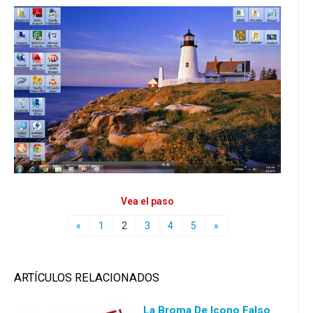
Vea el paso
«
1
2
3
4
5
»
ARTÍCULOS RELACIONADOS
La Broma De Icono Falso