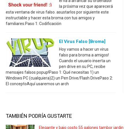
él va a arrancar su ordenador
la próxima vez que aparecerá
esta ventana de virus falso. asustarlos por siguiente este
instructable y hacer esta broma con tus amigos y
familiares.Paso 1: Codificación
El Virus Falso [broma]
Hoy vamos a hacer un virus
falso para broma a amigos!
Cuando el usuario inserta un
pen drive en su PC, recibe
mensajes falsos popup!Paso 1: Qué necesitas 1) un
Windows PC (cualquiera)2) un Pen Drive/Flash DrivePaso 2:
El conceptoAquí usaremos un arch
TAMBIÉN PODRÍA GUSTARTE
Elegante y bajo costo 55 galones tambor jardiner