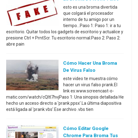
esto es una broma divertida
que colgará el procesador
interno de tu amigo por un
tiempo...Paso 1: Paso 1: ir a tu
escritorio. Quitar todos los gadgets de escritorio y actualice y
presione Ctrl + PrntScr. Tu escritorio normal.Paso 2: Paso 2:
abre pain
Cómo Hacer Una Broma
De Virus Falso
este video te muestra cómo
hacer un virus falso prank.El
link es:www.screencast-o-
matic.com/watch/cQltI7hvjPaso 1: Una sinopsis detallada He
hecho un acceso directo a 'prank.ppsx'.La última diapositiva
está ligada al 'prank.vbs'.Ese archivo .vbs tien
Cómo Editar Google
Chrome Para Broma Tus