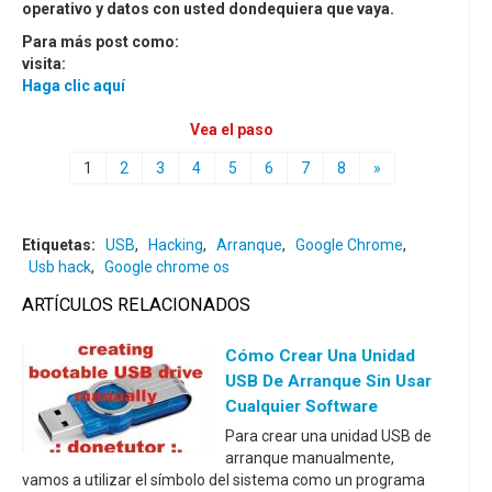
operativo y datos con usted dondequiera que vaya.
Para más post como:
visita:
Haga clic aquí
Vea el paso
1
2
3
4
5
6
7
8
»
Etiquetas:
USB
,
Hacking
,
Arranque
,
Google Chrome
,
Usb hack
,
Google chrome os
ARTÍCULOS RELACIONADOS
Cómo Crear Una Unidad
USB De Arranque Sin Usar
Cualquier Software
Para crear una unidad USB de
arranque manualmente,
vamos a utilizar el símbolo del sistema como un programa