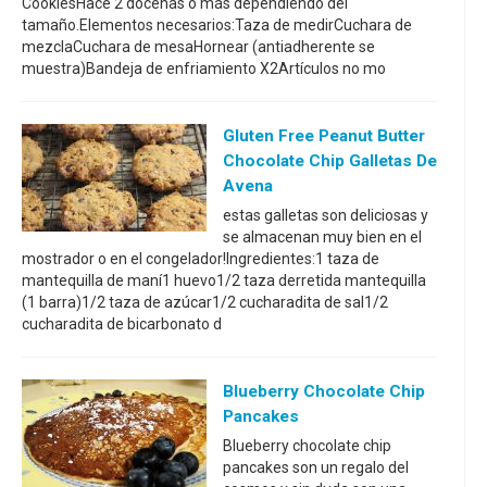
CookiesHace 2 docenas o más dependiendo del
tamaño.Elementos necesarios:Taza de medirCuchara de
mezclaCuchara de mesaHornear (antiadherente se
muestra)Bandeja de enfriamiento X2Artículos no mo
Gluten Free Peanut Butter
Chocolate Chip Galletas De
Avena
estas galletas son deliciosas y
se almacenan muy bien en el
mostrador o en el congelador!Ingredientes:1 taza de
mantequilla de maní1 huevo1/2 taza derretida mantequilla
(1 barra)1/2 taza de azúcar1/2 cucharadita de sal1/2
cucharadita de bicarbonato d
Blueberry Chocolate Chip
Pancakes
Blueberry chocolate chip
pancakes son un regalo del