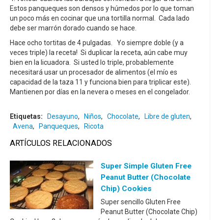
Estos panqueques son densos y húmedos por lo que toman
un poco más en cocinar que una tortilla normal. Cada lado
debe ser marrón dorado cuando se hace.
Hace ocho tortitas de 4 pulgadas. Yo
siempre
doble (y a
veces triple) la receta! Si duplicar la receta, aún cabe muy
bien en la licuadora. Si usted lo triple, probablemente
necesitará usar un procesador de alimentos (el mío es
capacidad de la taza 11 y funciona bien para triplicar este).
Mantienen por días en la nevera o meses en el congelador.
Etiquetas:
Desayuno
,
Niños
,
Chocolate
,
Libre de gluten
,
Avena
,
Panqueques
,
Ricota
ARTÍCULOS RELACIONADOS
Super Simple Gluten Free
Peanut Butter (Chocolate
Chip) Cookies
Super sencillo Gluten Free
Peanut Butter (Chocolate Chip)