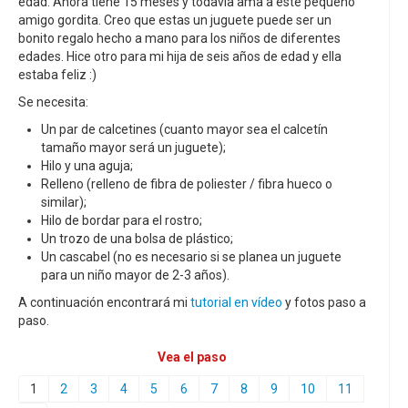
edad. Ahora tiene 15 meses y todavía ama a este pequeño
amigo gordita. Creo que estas un juguete puede ser un
bonito regalo hecho a mano para los niños de diferentes
edades. Hice otro para mi hija de seis años de edad y ella
estaba feliz :)
Se necesita:
Un par de calcetines (cuanto mayor sea el calcetín
tamaño mayor será un juguete);
Hilo y una aguja;
Relleno (relleno de fibra de poliester / fibra hueco o
similar);
Hilo de bordar para el rostro;
Un trozo de una bolsa de plástico;
Un cascabel (no es necesario si se planea un juguete
para un niño mayor de 2-3 años).
A continuación encontrará mi
tutorial en vídeo
y fotos paso a
paso.
Vea el paso
1
2
3
4
5
6
7
8
9
10
11