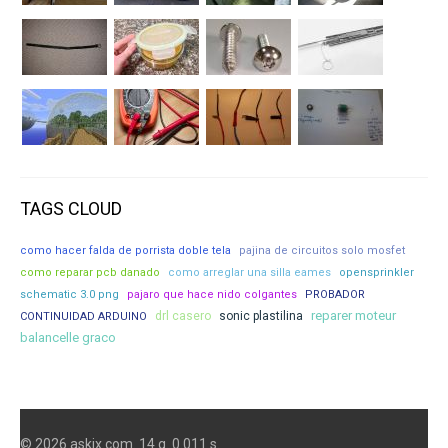
TAGS CLOUD
como hacer falda de porrista doble tela
pajina de circuitos solo mosfet
como reparar pcb danado
como arreglar una silla eames
opensprinkler
schematic 3.0 png
pajaro que hace nido colgantes
PROBADOR
reparer moteur
drl casero
sonic plastilina
CONTINUIDAD ARDUINO
balancelle graco
© 2026 askix.com. 14 q. 0.011 s.