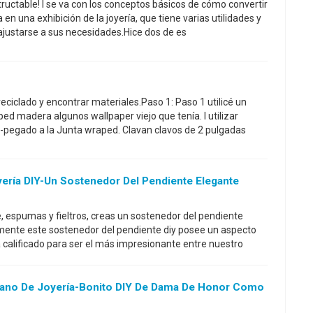
ructable! I se va con los conceptos básicos de cómo convertir
en una exhibición de la joyería, que tiene varias utilidades y
justarse a sus necesidades.Hice dos de es
reciclado y encontrar materiales.Paso 1: Paso 1 utilicé un
 madera algunos wallpaper viejo que tenía. I utilizar
-pegado a la Junta wraped. Clavan clavos de 2 pulgadas
ería DIY-Un Sostenedor Del Pendiente Elegante
, espumas y fieltros, creas un sostenedor del pendiente
lmente este sostenedor del pendiente diy posee un aspecto
á calificado para ser el más impresionante entre nuestro
ano De Joyería-Bonito DIY De Dama De Honor Como