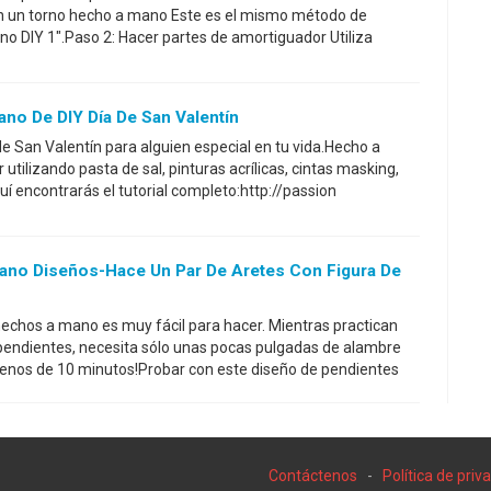
n un torno hecho a mano Este es el mismo método de
ano DIY 1".Paso 2: Hacer partes de amortiguador Utiliza
o De DIY Día De San Valentín
a de San Valentín para alguien especial en tu vida.Hecho a
ilizando pasta de sal, pinturas acrílicas, cintas masking,
í encontrarás el tutorial completo:http://passion
no Diseños-Hace Un Par De Aretes Con Figura De
echos a mano es muy fácil para hacer. Mientras practican
 pendientes, necesita sólo unas pocas pulgadas de alambre
menos de 10 minutos!Probar con este diseño de pendientes
Contáctenos
-
Política de priv