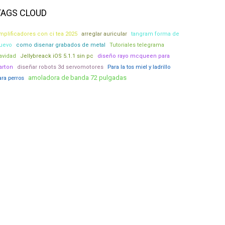
TAGS CLOUD
mplificadores con ci tea 2025
arreglar auricular
tangram forma de
uevo
como disenar grabados de metal
Tutoriales telegrama
avidad
Jellybreack iOS 5.1.1 sin pc
diseño rayo mcqueen para
Para la tos miel y ladrillo
arton
diseñar robots 3d servomotores
amoladora de banda 72 pulgadas
ara perros