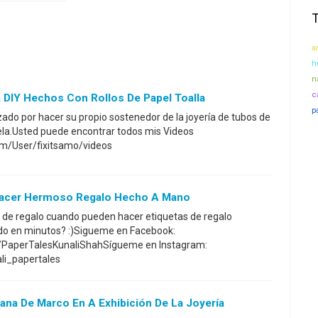
a
h
n
c
a DIY Hechos Con Rollos De Papel Toalla
p
ado por hacer su propio sostenedor de la joyería de tubos de
 tela.Usted puede encontrar todos mis Videos
om/User/fixitsamo/videos
 Hacer Hermoso Regalo Hecho A Mano
 de regalo cuando pueden hacer etiquetas de regalo
rido en minutos? :)Sigueme en Facebook:
/PaperTalesKunaliShahSígueme en Instagram:
li_papertales
tana De Marco En A Exhibición De La Joyería