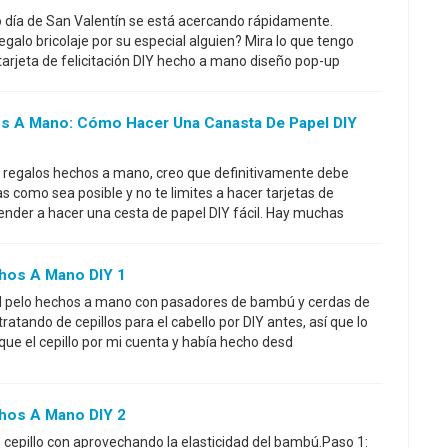
o día de San Valentín se está acercando rápidamente.
galo bricolaje por su especial alguien? Mira lo que tengo
e tarjeta de felicitación DIY hecho a mano diseño pop-up
s A Mano: Cómo Hacer Una Canasta De Papel DIY
e regalos hechos a mano, creo que definitivamente debe
as como sea posible y no te limites a hacer tarjetas de
aprender a hacer una cesta de papel DIY fácil. Hay muchas
chos A Mano DIY 1
 el pelo hechos a mano con pasadores de bambú y cerdas de
tratando de cepillos para el cabello por DIY antes, así que lo
ue el cepillo por mi cuenta y había hecho desd
chos A Mano DIY 2
o cepillo con aprovechando la elasticidad del bambú.Paso 1: