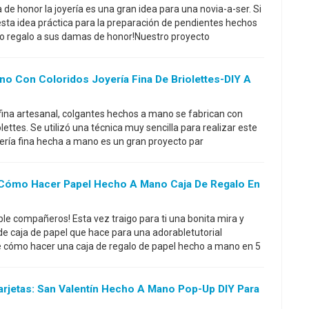
 de honor la joyería es una gran idea para una novia-a-ser. Si
esta idea práctica para la preparación de pendientes hechos
 regalo a sus damas de honor!Nuestro proyecto
o Con Coloridos Joyería Fina De Briolettes-DIY A
 fina artesanal, colgantes hechos a mano se fabrican con
lettes. Se utilizó una técnica muy sencilla para realizar este
yería fina hecha a mano es un gran proyecto par
Y: Cómo Hacer Papel Hecho A Mano Caja De Regalo En
le compañeros! Esta vez traigo para ti una bonita mira y
a de caja de papel que hace para una adorabletutorial
 cómo hacer una caja de regalo de papel hecho a mano en 5
 Tarjetas: San Valentín Hecho A Mano Pop-Up DIY Para