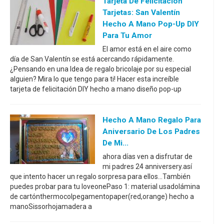
Tarjeta De Felicitación
Tarjetas: San Valentín
Hecho A Mano Pop-Up DIY
Para Tu Amor
El amor está en el aire como
día de San Valentín se está acercando rápidamente.
¿Pensando en una Idea de regalo bricolaje por su especial
alguien? Mira lo que tengo para ti! Hacer esta increíble
tarjeta de felicitación DIY hecho a mano diseño pop-up
Hecho A Mano Regalo Para
Aniversario De Los Padres
De Mi...
ahora días ven a disfrutar de
mi padres 24 anniversery.así
que intento hacer un regalo sorpresa para ellos...También
puedes probar para tu loveonePaso 1: material usadolámina
de cartónthermocolpegamentopaper(red,orange) hecho a
manoSissorhojamadera a