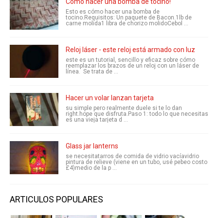
Cómo hacer una bomba de tocino!
Esto es cómo hacer una bomba de
tocino.Requisitos: Un paquete de Bacon.1lb de
carne molida1 libra de chorizo molidoCebol ...
Reloj láser - este reloj está armado con luz
este es un tutorial, sencillo y eficaz sobre cómo
reemplazar los brazos de un reloj con un láser de
línea. Se trata de ...
Hacer un volar lanzan tarjeta
su simple pero realmente duele si te lo dan
right.hope que disfruta.Paso 1: todo lo que necesitas
es una vieja tarjeta d ...
Glass jar lanterns
se necesitatarros de comida de vidrio vacíavidrio
pintura de relieve (viene en un tubo, usé pebeo costo
£4)medio de la p ...
ARTICULOS POPULARES