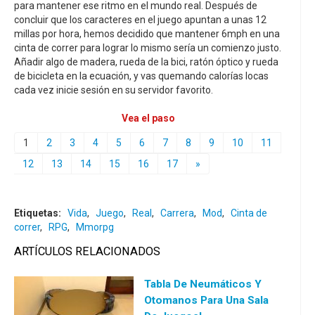
para mantener ese ritmo en el mundo real. Después de
concluir que los caracteres en el juego apuntan a unas 12
millas por hora, hemos decidido que mantener 6mph en una
cinta de correr para lograr lo mismo sería un comienzo justo.
Añadir algo de madera, rueda de la bici, ratón óptico y rueda
de bicicleta en la ecuación, y vas quemando calorías locas
cada vez inicie sesión en su servidor favorito.
Vea el paso
1
2
3
4
5
6
7
8
9
10
11
12
13
14
15
16
17
»
Etiquetas:
Vida
,
Juego
,
Real
,
Carrera
,
Mod
,
Cinta de
correr
,
RPG
,
Mmorpg
ARTÍCULOS RELACIONADOS
Tabla De Neumáticos Y
Otomanos Para Una Sala