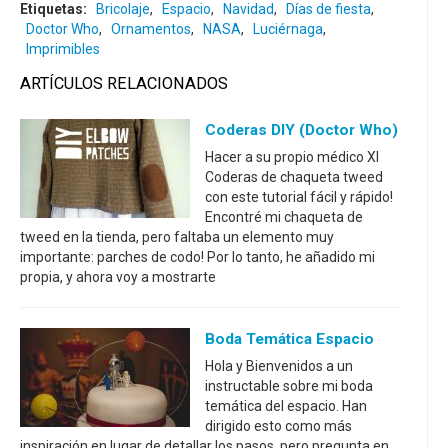
Etiquetas:
Bricolaje
,
Espacio
,
Navidad
,
Días de fiesta
,
Doctor Who
,
Ornamentos
,
NASA
,
Luciérnaga
,
Imprimibles
ARTÍCULOS RELACIONADOS
Coderas DIY (Doctor Who)
Hacer a su propio médico XI
Coderas de chaqueta tweed
con este tutorial fácil y rápido!
Encontré mi chaqueta de
tweed en la tienda, pero faltaba un elemento muy
importante: parches de codo! Por lo tanto, he añadido mi
propia, y ahora voy a mostrarte
Boda Temática Espacio
Hola y Bienvenidos a un
instructable sobre mi boda
temática del espacio. Han
dirigido esto como más
inspiración en lugar de detallar los pasos, pero pregunta en