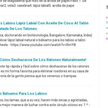
e de Magdalena que hizo de la arcilla de papel.Paso 1: Se
2. vela3. vaselina4. lápiz labial5. arcilla de pape
b
s Labios Lápiz Labial Con Aceite De Coco Al Talón
T
etada De Los Talones.
m
r
asa, doctorando en biotecnología, Bangalore, Karnataka, India)
c
car lápiz labial natural o bálsamo para los labios a talón
ed heels - https://www.youtube.com/watch?v=RmY8
 Cómo Deshacerse De Los Ratones Naturalmente!
ste tip rápida y fácil sobre cómo deshacerse de los ratones
 es mi forma favorita para eliminar roedores en su casa de
oría de la gente piensa que los venenos o trampas
po Bálsamo Para Los Labios
os, los lamas, que a su vez, hacen más secas y agrietadas,
 mejor manera de luchar contra este círculo vicioso es: 1 º -