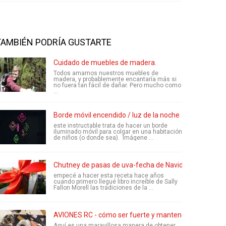
TAMBIÉN PODRÍA GUSTARTE
Cuidado de muebles de madera.
Todos amamos nuestros muebles de
madera, y probablemente encantaría más si
no fuera tan fácil de dañar. Pero mucho como
...
Borde móvil encendido / luz de la noche
este instructable trata de hacer un borde
iluminado móvil para colgar en una habitación
de niños (o donde sea). Imágene ...
Chutney de pasas de uva-fecha de Navidad
empecé a hacer esta receta hace años
cuando primero llegué libro increíble de Sally
Fallon Morell las tradiciones de la ...
AVIONES RC - cómo ser fuerte y mantener su fresco
Aquí es una maravillosa manera de obtener