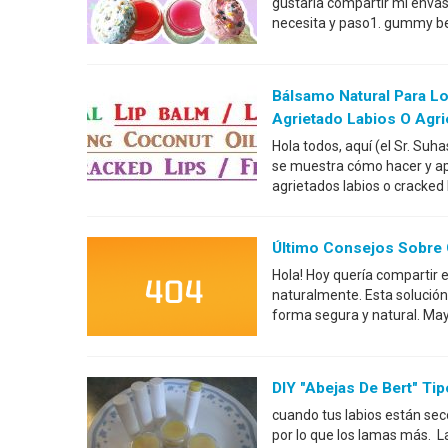
gustaría compartir mi envas
necesita y paso1. gummy bear
Bálsamo Natural Para Lo
Agrietado Labios O Agri
Hola todos, aquí (el Sr. Suh
se muestra cómo hacer y apli
agrietados labios o crack
Último Consejos Sobre
Hola! Hoy quería compartir e
naturalmente. Esta solución
forma segura y natural. May
DIY "Abejas De Bert" Ti
cuando tus labios están sec
por lo que los lamas más. La