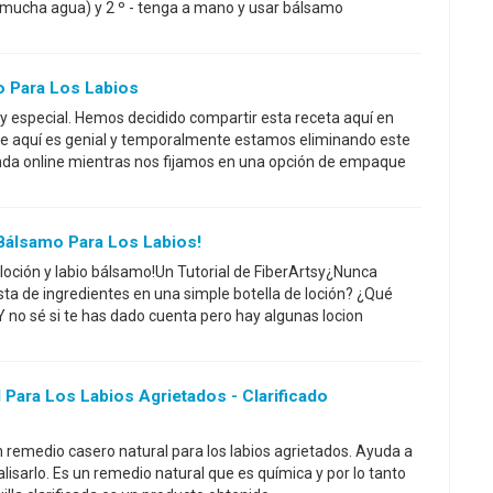
mucha agua) y 2 º - tenga a mano y usar bálsamo
 Para Los Labios
 especial. Hemos decidido compartir esta receta aquí en
nte aquí es genial y temporalmente estamos eliminando este
nda online mientras nos fijamos en una opción de empaque
Bálsamo Para Los Labios!
 loción y labio bálsamo!Un Tutorial de FiberArtsy¿Nunca
lista de ingredientes en una simple botella de loción? ¿Qué
no sé si te has dado cuenta pero hay algunas locion
Para Los Labios Agrietados - Clarificado
n remedio casero natural para los labios agrietados. Ayuda a
 alisarlo. Es un remedio natural que es química y por lo tanto