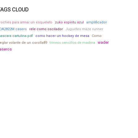
TAGS CLOUD
roches para armar un esqueleto
zuko espiritu azul
amplificador
DA2822M casero
rele como oscilador
Juguetes maze runner
ascara cartulina pdf
como hacer un hockey de mesa
Como
wader
trineos sencillos de madera
reglar volante de un corolla89
aseros