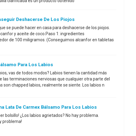
illa clarificada es un producto obtenido
nseguir Deshacerse De Los Piojos
 que se puede hacer en casa para deshacerse de los piojos.
lcanfor y aceite de coco.Paso 1: ingredientes
dedor de 100 miligramos. (Conseguimos alcanfor en tabletas
Bálsamo Para Los Labios
abios, vas de todos modos? Labios tienen la cantidad más
las terminaciones nerviosas que cualquier otra parte del
s son chapped labios, realmente se siente. Los labios n
na Lata De Carmex Bálsamo Para Los Labios
r bolsillo! ¿Los labios agrietados? No hay problema.
ay problema!