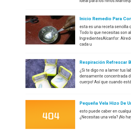
ideal para los niños.Mantequ
Inicio Remedio Para Co
esta es una receta sencilla
Todo lo que necesitas son a
IngredientesAlcanfor: Alre
cada u
Respiración Refrescar 
¿Si te digo no a lamer tus l
densamente concentrada de 
cuerpo! Así que cuando está
Pequeña Vela Hizo De U
esto puede caber en cualquie
¿Necesitas una vela? ¡No h