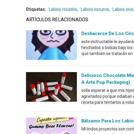
Etiquetas:
Labios rosados
,
Labios oscuros
,
Labios oscu
ARTÍCULOS RELACIONADOS
Deshacerse De Los Círc
este instructable le ayudará a
hinchados o bolsas bajo los 
que también se tratarán en 
Delicioso Chocolate Mi
A Arte Pop Packaging)
solía esperar a que mis hij
agrietados porque odiaban c
receta para tentarlos a vol
Bálsamo Para Los Labio
Mi lindos proyectos son co