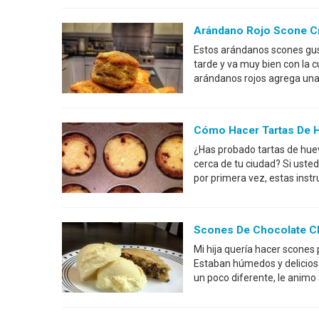
Arándano Rojo Scone 
Estos arándanos scones gust
tarde y va muy bien con la c
arándanos rojos agrega una 
Cómo Hacer Tartas De 
¿Has probado tartas de hue
cerca de tu ciudad? Si usted
por primera vez, estas instr
Scones De Chocolate C
Mi hija quería hacer scones 
Estaban húmedos y deliciosos
un poco diferente, le animo 