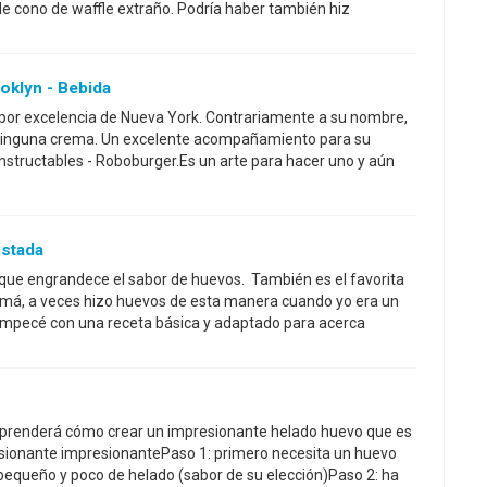
e cono de waffle extraño. Podría haber también hiz
klyn - Bebida
 por excelencia de Nueva York. Contrariamente a su nombre,
 ninguna crema. Un excelente acompañamiento para su
structables - Roboburger.Es un arte para hacer uno y aún
stada
 que engrandece el sabor de huevos. También es el favorita
amá, a veces hizo huevos de esta manera cuando yo era un
, empecé con una receta básica y adaptado para acerca
 aprenderá cómo crear un impresionante helado huevo que es
ionante impresionantePaso 1: primero necesita un huevo
 pequeño y poco de helado (sabor de su elección)Paso 2: ha