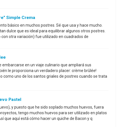
tre" Simple Crema
ento básico en muchos postres. Sé que usa y hace mucho.
an dulce que es ideal para equilibrar algunos otros postres.
 con otra variación) fue utilizado en cuadrados de
lee
de embarcarse en un viaje culinario que ampliará sus
mbién le proporciona un verdadero placer: crème brûlée!
 como uno de los santos griales de postres cuando se trata
evo Pastel
huevo), y puesto que he sido soplado muchos huevos, fuera
proyectos, tengo muchos huevos para ser utilizado en platos
Así que aquí está cómo hacer un quiche de Bacon y q