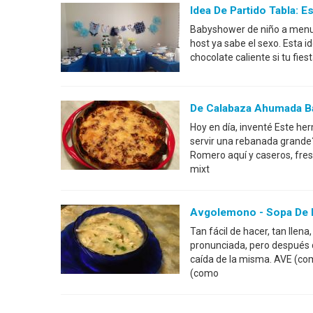
Idea De Partido Tabla: 
Babyshower de niño a menudo
host ya sabe el sexo. Esta i
chocolate caliente si tu fie
De Calabaza Ahumada B
Hoy en día, inventé Este h
servir una rebanada grand
Romero aquí y caseros, fres
mixt
Avgolemono - Sopa De 
Tan fácil de hacer, tan llen
pronunciada, pero después 
caída de la misma. AVE (com
(como