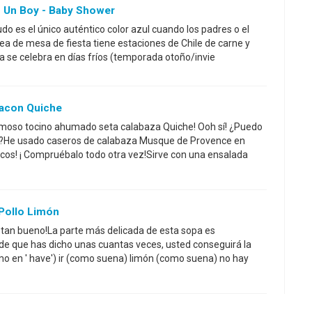
Es Un Boy - Baby Shower
 es el único auténtico color azul cuando los padres o el
dea de mesa de fiesta tiene estaciones de Chile de carne y
sta se celebra en días fríos (temporada otoño/invie
acon Quiche
ermoso tocino ahumado seta calabaza Quiche! Ooh sí! ¿Puedo
e?He usado caseros de calabaza Musque de Provence en
cos! ¡ Compruébalo todo otra vez!Sirve con una ensalada
Pollo Limón
a, tan bueno!La parte más delicada de esta sopa es
de que has dicho unas cuantas veces, usted conseguirá la
o en ' have') ir (como suena) limón (como suena) no hay