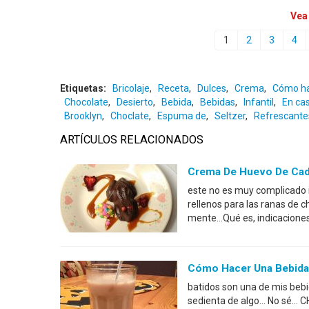
Vea
1
2
3
4
Etiquetas:
Bricolaje
,
Receta
,
Dulces
,
Crema
,
Cómo h
Chocolate
,
Desierto
,
Bebida
,
Bebidas
,
Infantil
,
En ca
Brooklyn
,
Choclate
,
Espuma de
,
Seltzer
,
Refrescante
ARTÍCULOS RELACIONADOS
Crema De Huevo De Cad
este no es muy complicado i
rellenos para las ranas de 
mente...Qué es, indicacion
Cómo Hacer Una Bebida
batidos son una de mis bebid
sedienta de algo... No sé..