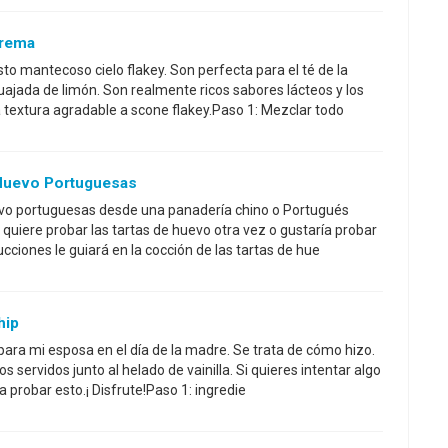
Crema
o mantecoso cielo flakey. Son perfecta para el té de la
uajada de limón. Son realmente ricos sabores lácteos y los
textura agradable a scone flakey.Paso 1: Mezclar todo
Huevo Portuguesas
vo portuguesas desde una panadería chino o Portugués
 quiere probar las tartas de huevo otra vez o gustaría probar
ucciones le guiará en la cocción de las tartas de hue
hip
para mi esposa en el día de la madre. Se trata de cómo hizo.
 servidos junto al helado de vainilla. Si quieres intentar algo
a probar esto.¡ Disfrute!Paso 1: ingredie