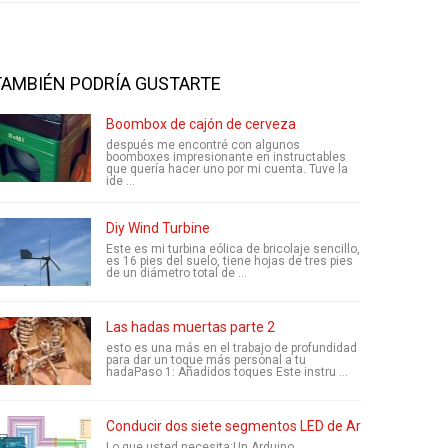
TAMBIÉN PODRÍA GUSTARTE
Boombox de cajón de cerveza
después me encontré con algunos
boomboxes impresionante en instructables
que quería hacer uno por mi cuenta. Tuve la
ide ...
Diy Wind Turbine
Este es mi turbina eólica de bricolaje sencillo,
es 16 pies del suelo, tiene hojas de tres pies
de un diámetro total de ...
Las hadas muertas parte 2
esto es una más en el trabajo de profundidad
para dar un toque más personal a tu
hadaPaso 1: Añadidos toques Este instru ...
Conducir dos siete segmentos LED de Arduino
Lo que usted necesita:Un Arduino