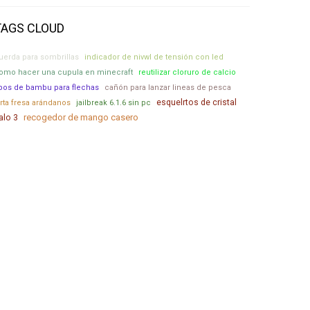
TAGS CLOUD
uerda para sombrillas
indicador de nivwl de tensión con led
omo hacer una cupula en minecraft
reutilizar cloruro de calcio
ipos de bambu para flechas
cañón para lanzar lineas de pesca
esquelrtos de cristal
arta fresa arándanos
jailbreak 6.1.6 sin pc
recogedor de mango casero
alo 3