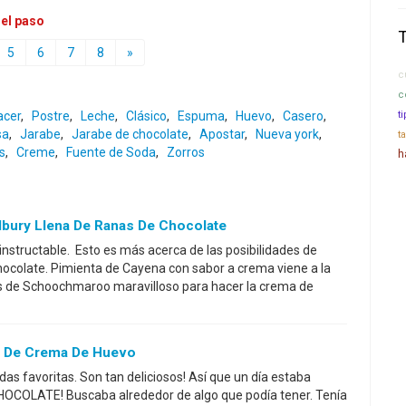
 el paso
5
6
7
8
»
c
c
acer
,
Postre
,
Leche
,
Clásico
,
Espuma
,
Huevo
,
Casero
,
t
sa
,
Jarabe
,
Jarabe de chocolate
,
Apostar
,
Nueva york
,
t
s
,
Creme
,
Fuente de Soda
,
Zorros
h
bury Llena De Ranas De Chocolate
nstructable. Esto es más acerca de las posibilidades de
chocolate. Pimienta de Cayena con sabor a crema viene a la
es de Schoochmaroo maravilloso para hacer la crema de
 De Crema De Huevo
as favoritas. Son tan deliciosos! Así que un día estaba
. CHOCOLATE! Buscaba alrededor de algo que podía tener. Tenía