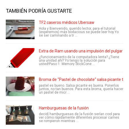
TAMBIÉN PODRÍA GUSTARTE
TF2 caseros médicos Ubersaw
Hola y Bienvenido, querido lector, para el tutorial
(esperemos) más bodacious se puede leer hoy.Yo
se ser caminando a tr ...
Extra de Ram usando una impulsión del pulgar
¿Funcionamiento de la computadora lenta? ¿Tiene
una unidad ahí? Yo tengo la solución para
usted!Paso 1: Memory StickCone ...
Broma de "Pastel de chocolate" salsa picante tort
pastel es bueno. Salsa picante es buena. Ponerlos
juntos, no tan buenos. Para esta broma, quería hacer
un pastel de micr ...
Hamburguesas de la fusión
decidí hamburguesas de la fusión serían cool para
ver cómo rápidamente diferentes procesar carnes
se rompieron mientras ...