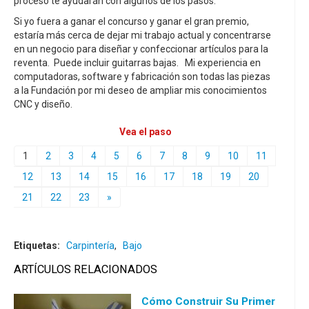
proceso te ayudarán con algunos de los pasos.
Si yo fuera a ganar el concurso y ganar el gran premio,
estaría más cerca de dejar mi trabajo actual y concentrarse
en un negocio para diseñar y confeccionar artículos para la
reventa. Puede incluir guitarras bajas. Mi experiencia en
computadoras, software y fabricación son todas las piezas
a la Fundación por mi deseo de ampliar mis conocimientos
CNC y diseño.
Vea el paso
1
2
3
4
5
6
7
8
9
10
11
12
13
14
15
16
17
18
19
20
21
22
23
»
Etiquetas:
Carpintería
,
Bajo
ARTÍCULOS RELACIONADOS
Cómo Construir Su Primer