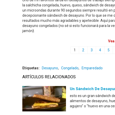
Uno de mi favoritos tarda en desayunos de trabajo siemp
la salchicha congelada, huevo, queso, sándwich de desayu
un microondas durante 90 segundos siempre resultó en pa
decepcionante sándwich de desayuno. Por lo que se me o
resultados mucho más agradables y apetecible. Aquí par
desayuno congelados (no sé si esto funcionará para la v
jamón}.
Vea
1
2
3
4
5
Etiquetas:
Desayuno
,
Congelado
,
Emparedado
ARTÍCULOS RELACIONADOS
Un Sándwich De Desayu
esto es un gran sándwich 
alimentos de desayuno, huevo
agujero" o "huevo en una ce