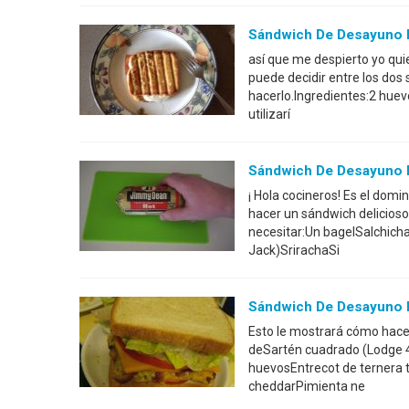
Sándwich De Desayuno 
así que me despierto yo qu
puede decidir entre los dos 
hacerlo.Ingredientes:2 hue
utilizarí
Sándwich De Desayuno B
¡ Hola cocineros! Es el do
hacer un sándwich delicioso
necesitar:Un bagelSalchic
Jack)SrirachaSi
Sándwich De Desayuno 
Esto le mostrará cómo hace
deSartén cuadrado (Lodge 4
huevosEntrecot de ternera
cheddarPimienta ne