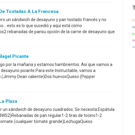
De Tostadas A La Francesa
iero un sándwich de desayuno y pan tostado francés y no
R
so... esto es lo que sucedió y aquí está cómo
c
vos2 rebanadas de pansu opción de la carne de desayuno que
p
o
v
agel Picante
mingo por la mañana y estamos hambrientos. Así que vamos a
 desayuno picante.Para este Instructable, vamos a
ha (Jimmy Dean caliente)Dos huevosQueso (Pepper
La Plaza
r un sándwich de desayuno cuadrados. Se necesita:Espátula
WS2)Rebanadas de pan regular1-2 tiras de tocino1-2
 tomate (cualquier tomate grande)LechugaQueso