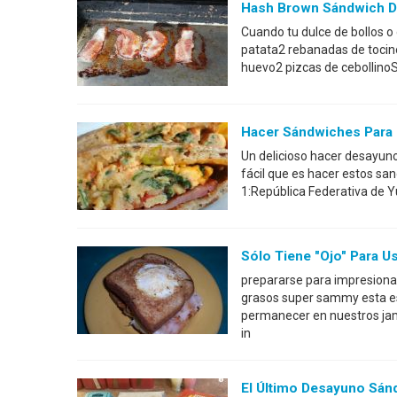
Hash Brown Sándwich D
Cuando tu dulce de bollos o
patata2 rebanadas de tocin
huevo2 pizcas de cebollinoS
Hacer Sándwiches Para 
Un delicioso hacer desayun
fácil que es hacer estos s
1:República Federativa de 
Sólo Tiene "Ojo" Para 
prepararse para impresionar
grasos super sammy esta es
permanecer en nuestros jam
in
El Último Desayuno Sán