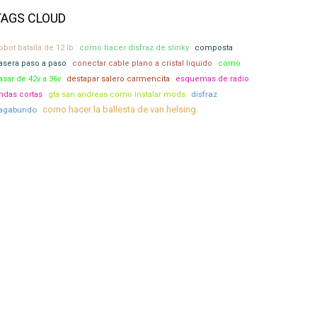
TAGS CLOUD
obot batalla de 12 lb
como hacer disfraz de slinky
composta
asera paso a paso
conectar cable plano a cristal liquido
como
asar de 42v a 36v
destapar salero carmencita
esquemas de radio
disfraz
ndas cortas
gta san andreas como instalar mods
como hacer la ballesta de van helsing
agabundo