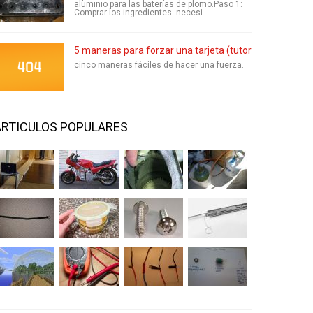
aluminio para las baterías de plomo.Paso 1:
Comprar los ingredientes. necesi ...
5 maneras para forzar una tarjeta (tutorial)
cinco maneras fáciles de hacer una fuerza.
ARTICULOS POPULARES