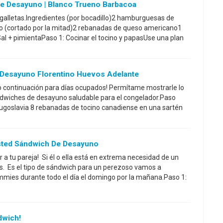
e Desayuno | Blanco Trueno Barbacoa
 galletas.Ingredientes (por bocadillo)2 hamburguesas de
o (cortado por la mitad)2 rebanadas de queso americano1
al + pimientaPaso 1: Cocinar el tocino y papasUse una plan
Desayuno Florentino Huevos Adelante
o continuación para días ocupados! Permítame mostrarle lo
andwiches de desayuno saludable para el congelador.Paso
Yugoslavia 8 rebanadas de tocino canadiense en una sartén
Usted Sándwich De Desayuno
 a tu pareja! Si él o ella está en extrema necesidad de un
. Es el tipo de sándwich para un perezoso vamos a
mies durante todo el día el domingo por la mañana.Paso 1:
dwich!