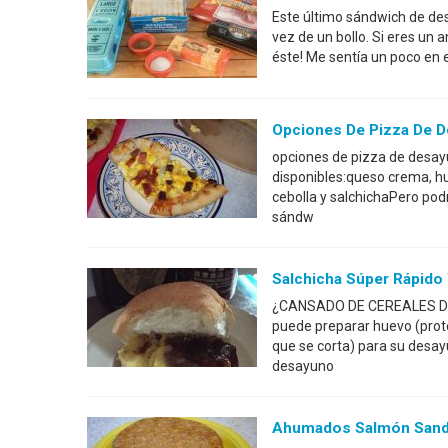
Este último sándwich de des
vez de un bollo. Si eres un 
éste! Me sentía un poco en 
Opciones De Pizza De 
opciones de pizza de desay
disponibles:queso crema, h
cebolla y salchichaPero pod
sándw
Salchicha Súper Rápido 
¿CANSADO DE CEREALES DESA
puede preparar huevo (prote
que se corta) para su desay
desayuno
Ahumados Salmón Sand