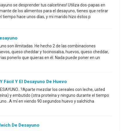
ayuno se desprender tus calcetines! Utiliza dos-papas en
amante de los alimentos para el desayuno, tienes que retirar
el tiempo hace unos días, y mi marido hizo éstos p
Desayuno
uno son ilimitadas. He hecho 2 de las combinaciones
uevos, queso cheddar y tocinosalsa, huevos, queso cheddar,
rias ponerlo que quieras en él. Nada puede poner en un
Y Fácil Y El Desayuno De Huevo
YUNO...?Aparte mezclar los cereales con leche, usted
ína) y embutido (otra proteína y ninguno durante el tiempo
uno...A mí en viendo 90 segundos huevo y salchicha
wich De Desayuno