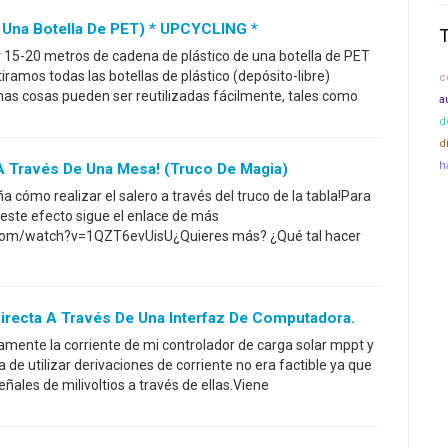
 Una Botella De PET) * UPCYCLING *
15-20 metros de cadena de plástico de una botella de PET
 tiramos todas las botellas de plástico (depósito-libre)
c
as cosas pueden ser reutilizadas fácilmente, tales como
a
d
d
h
 Través De Una Mesa! (Truco De Magia)
a cómo realizar el salero a través del truco de la tabla!Para
 este efecto sigue el enlace de más
.com/watch?v=1QZT6evUisU¿Quieres más? ¿Qué tal hacer
irecta A Través De Una Interfaz De Computadora.
mente la corriente de mi controlador de carga solar mppt y
a de utilizar derivaciones de corriente no era factible ya que
eñales de milivoltios a través de ellas.Viene