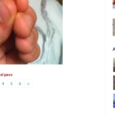
 el paso
4
5
6
»