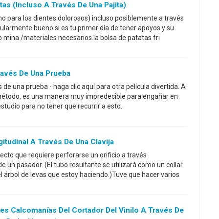
as (incluso A Través De Una Pajita)
o para los dientes dolorosos) incluso posiblemente a través
cularmente bueno si es tu primer día de tener apoyos y su
mina /materiales necesarios.la bolsa de patatas fri
ravés De Una Prueba
de una prueba - haga clic aquí para otra película divertida. A
método, es una manera muy impredecible para engañar en
studio para no tener que recurrir a esto.
itudinal A Través De Una Clavija
cto que requiere perforarse un orificio a través
e un pasador. (El tubo resultante se utilizará como un collar
 árbol de levas que estoy haciendo.)Tuve que hacer varios
es Calcomanías Del Cortador Del Vinilo A Través De