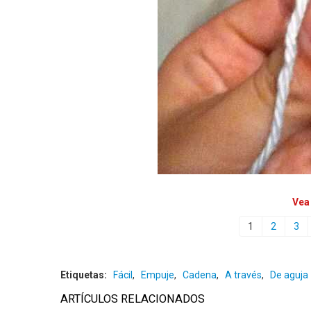
Vea
1
2
3
Etiquetas:
Fácil
,
Empuje
,
Cadena
,
A través
,
De aguja
ARTÍCULOS RELACIONADOS