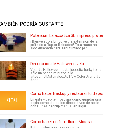
TAMBIÉN PODRÍA GUSTARTE
Potenciar: La acuática 3D impreso prótesis
¡ Bienvenido a Empower: la extensión de la
prótesis a Raptor-Reloaded! Esta mano ha
sido diseñada para ser utilizado par ...
Decoración de Halloween vela
Vela de Halloween - esta lucecita funky toma
sólo un par de minutos a la
artesanía!Materiales:ACTÍVA Color Arena de
deco ...
Cómo hacer Backup y restaurar tu dispositivo Apple c
En este vídeo te mostrará cómo guardar una
copia completa de los dispositivos de apple
con iTunes backup manual en lugar ...
Cómo hacer un ferrofluido Mostrar
Esto es algo que mucha gente ha