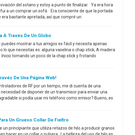
ovación del sotano y estoy a punto de finalizar. Ya era hora
e fui a un comprar un sofá. Era consciente de que la portada
de era bastante apretada, así que compré un
a A Través De Un Globo
 puedes mostrar a tus amigos es fácil y necesita apenas
 lo que necesitas es: alguna vaselina o chap stick, A madera
 Inicio tomando un poco de la chap stick y frotando
Través De Una Página Web!
ntroladores de RF por un tiempo, me di cuenta de una
 necesidad de disponer de un transmisor para enviar una
a agradable si podía usar mi teléfono como emisor? Bueno, es
Para Un Grueso Collar De Fieltro
e un principiante que utiliza retazos de hilo a producir granos
n hacer en un collar o pulsera. La belleza del uso de hilo es