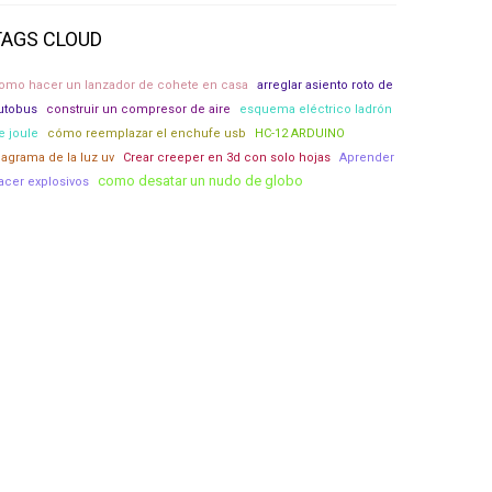
TAGS CLOUD
omo hacer un lanzador de cohete en casa
arreglar asiento roto de
utobus
construir un compresor de aire
esquema eléctrico ladrón
e joule
cómo reemplazar el enchufe usb
HC-12 ARDUINO
iagrama de la luz uv
Crear creeper en 3d con solo hojas
Aprender
como desatar un nudo de globo
acer explosivos