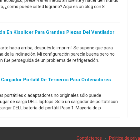
 ecológico, preservar el medio ambiente y hacer del mundo
ero, ¿cómo puede usted lograrlo? Aquí es un blog con 8
ón En Kisslicer Para Grandes Piezas Del Ventilador
parte hacia arriba, después lo imprimí. Se supone que para
a de la inclinación. Mi configuración parecía buena pero no
ón fue perseguida de un problema de refrigeración.
 Cargador Portátil De Terceros Para Ordenadores
es portátiles o adaptadores no originales sólo puede
 lugar de carga DELL laptops. Sólo un cargador de portátil con
argar DELL batería del portátil.Paso 1: Mayoría de p
Contáctenos
-
Política de priv