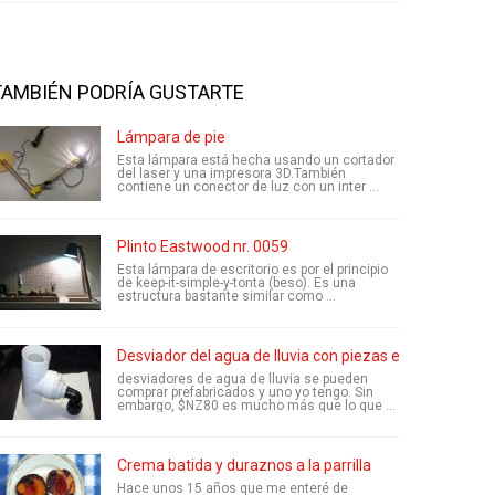
TAMBIÉN PODRÍA GUSTARTE
Lámpara de pie
Esta lámpara está hecha usando un cortador
del laser y una impresora 3D.También
contiene un conector de luz con un inter ...
Plinto Eastwood nr. 0059
Esta lámpara de escritorio es por el principio
de keep-it-simple-y-tonta (beso). Es una
estructura bastante similar como ...
Desviador del agua de lluvia con piezas estándares
desviadores de agua de lluvia se pueden
comprar prefabricados y uno yo tengo. Sin
embargo, $NZ80 es mucho más que lo que ...
Crema batida y duraznos a la parrilla
Hace unos 15 años que me enteré de