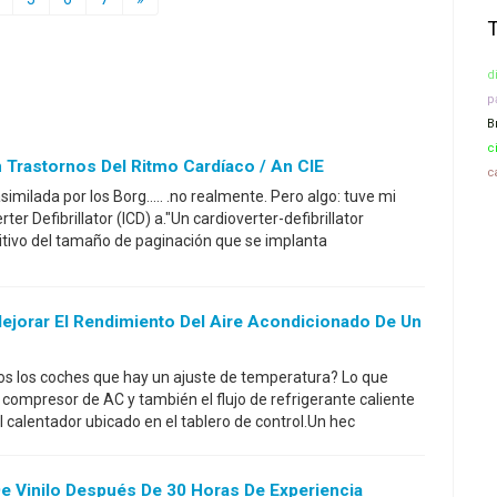
d
p
B
c
 Trastornos Del Ritmo Cardíaco / An CIE
c
similada por los Borg..... .no realmente. Pero algo: tuve mi
er Defibrillator (ICD) a."Un cardioverter-defibrillator
sitivo del tamaño de paginación que se implanta
ejorar El Rendimiento Del Aire Acondicionado De Un
os los coches que hay un ajuste de temperatura? Lo que
 compresor de AC y también el flujo de refrigerante caliente
l calentador ubicado en el tablero de control.Un hec
e Vinilo Después De 30 Horas De Experiencia