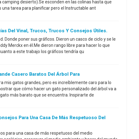
a camping desierto).Se esconden en las colinas hasta que
una tarea para planificar pero el Instructable ant
s Del Vinal, Trucos, Trucos Y Consejos Útiles.
ied. Donde poner sus gráficos. Dieron un casco de ciclo y se le
Eddy Merckx en él.Me dieron rango libre para hacer lo que
uanto a este trabajo los gráficos tendría qu
nde Casero Baratos Del Árbol Para
ra mis gatos grandes, pero es increíblemente caro para lo
 mostrar que cómo hacer un gato personalizado del árbol va a
l gato más barato que se encuentra. Inspirarte de
onsejos Para Una Casa De Más Respetuoso Del
jos para una casa de más respetuoso del medio