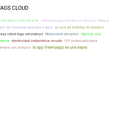
TAGS CLOUD
iodo laser conectar a 3v
disfrases para halowin en sancos
Paso a
aso de cascadas grandes a lapiz
la orca de botellas de plastico
razo robot lego nxt instruct
Motocierra decarton
fabricar una
DIY motorizado para
itarina
electricidad inalambrica circuito
la app freemyapp es una espia
amara con arduino