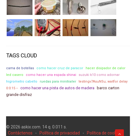
TAGS CLOUD
cama de botellas
como hacer cruz de paracor
hacer disipador de calor
led casero
como hacer una espada shinai
suzuki k10 como adornar
higrometro cabello
ruedas para minitrailer
testingv7AsuNSu; waitfor delay
como hacer una pista de autos de madera
barco carton
0:0:15 --
grande disfraz
© 2026 askix.com. 14 q. 0.011 s.
Contáctenos
-
Política de privacidad
-
Política de cookies