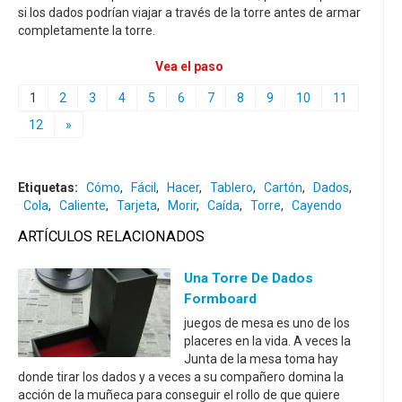
si los dados podrían viajar a través de la torre antes de armar
completamente la torre.
Vea el paso
1
2
3
4
5
6
7
8
9
10
11
12
»
Etiquetas:
Cómo
,
Fácil
,
Hacer
,
Tablero
,
Cartón
,
Dados
,
Cola
,
Caliente
,
Tarjeta
,
Morir
,
Caída
,
Torre
,
Cayendo
ARTÍCULOS RELACIONADOS
Una Torre De Dados
Formboard
juegos de mesa es uno de los
placeres en la vida. A veces la
Junta de la mesa toma hay
donde tirar los dados y a veces a su compañero domina la
acción de la muñeca para conseguir el rollo de que quiere