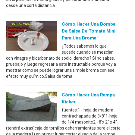
desde una corta distancia
Cómo Hacer Una Bomba
De Salsa De Tomate Mini
Para Una Broma!
¿Todos sabemos lo que
sucede cuando se mezclan
con vinagre y bicarbonato de sodio, derecho? Si no sabes,
pruebalo y luego regresar a este instructable porque voy a
mostrar cómo se puede lograr una simple broma con ese
efecto muy químico.Salsa de toma
Cómo Hacer Una Rampa
Kicker
fuentes:1 - hoja de madera
contrachapada de 3/8"1-hoja
de 1/4 masonite2 - 8'x 2" x 4"
(tendrá extras)caja de tornillos deherramientas para el corte
de la madera1) en primer lugar cortar el radio de la rampa