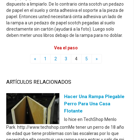
dispuesto a limpiarlo. De lo contrario cinta scotch un pedazo
de papel en el suelo y cinta adhesiva el soporte a la pieza de
papel. Entonces usted necesitará cinta adhesiva un lado de
la rampa a un pedazo de papel scotch pegadas al suelo
directamente sin cartón (ayudará a la foto). Luego solo
deben meter unos libros debajo de la rampa para no doblar.
Vea el paso
«
1
2
3
4
5
»
ARTÍCULOS RELACIONADOS
Hacer Una Rampa Plegable
Perro Para Una Casa
Flotante
lo hice en TechShop Menlo
Park. http://www.techshop.comMe tener un perro de 18 año
de edad que tiene problemas con las escaleras por lo que
necesitaba ella construir una rampa para entrar y salir de mi