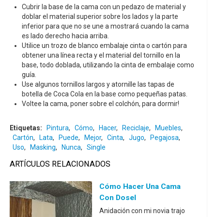
Cubrir la base de la cama con un pedazo de material y
doblar el material superior sobre los lados y la parte
inferior para que no se une a mostrará cuando la cama
es lado derecho hacia arriba.
Utilice un trozo de blanco embalaje cinta o cartón para
obtener una línea recta y el material del tornillo en la
base, todo doblada, utilizando la cinta de embalaje como
guía.
Use algunos tornillos largos y atornille las tapas de
botella de Coca Cola en la base como pequeñas patas.
Voltee la cama, poner sobre el colchón, para dormir!
Etiquetas:
Pintura
,
Cómo
,
Hacer
,
Reciclaje
,
Muebles
,
Cartón
,
Lata
,
Puede
,
Mejor
,
Cinta
,
Jugo
,
Pegajosa
,
Uso
,
Masking
,
Nunca
,
Single
ARTÍCULOS RELACIONADOS
Cómo Hacer Una Cama
Con Dosel
Anidación con mi novia trajo