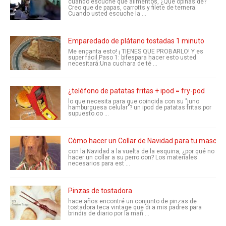
cuando escuche que alimentos, ¿Qué opinas de?
Creo que de papas, carrotts y filete de ternera.
Cuando usted escuche la ...
Emparedado de plátano tostadas 1 minuto
Me encanta esto! ¡ TIENES QUE PROBARLO! Y es
super fácil.Paso 1: bifespara hacer esto usted
necesitará:Una cuchara de té ...
¿teléfono de patatas fritas + ipod = fry-pod
lo que necesita para que coincida con su "juno
hamburguesa celular"? un ipod de patatas fritas por
supuesto.co ...
Cómo hacer un Collar de Navidad para tu mascot
con la Navidad a la vuelta de la esquina, ¿por qué no
hacer un collar a su perro con? Los materiales
necesarios para est ...
Pinzas de tostadora
hace años encontré un conjunto de pinzas de
tostadora teca vintage que di a mis padres para
brindis de diario por la mañ ...