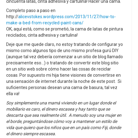
cincuenta latas, cinta adhesiva y cartulina! Hacer una cama.
Completo paso a paso en
http://
alicevstokes.wordpress.com/2013/11/27/how-to-
make-a-bed-from-recycled-paint-cans/
OK, aquí está, como se prometió, la cama de latas de pintura
reciclados, cinta adhesiva y cartulina!
Deje que me quede claro, no estoy tratando de configurar yo
mismo como algunos tipo de uno mismo profesa gurú DIY
(aunque tal vez debería comenzar a un sitio de blog llamado
precisamente eso...) o tratando de convertir este blog sitio
en un sitio web sobre cómo hacer las cosas de reciclar
cosas. Por supuesto mi hija tiene visiones de convertirse en
una sensación de internet durante la noche de este post. Si
suficientes personas desean una cama de basura, tal vez
ella va!
Soy simplemente una mamá viviendo en un lugar donde el
mobiliario es caro, el dinero escasea y hay tanto que se
descarta que sea realmente útil. A menudo soy una mujer en
el borde, preguntándose cómo voy a mantener un estilo de
vida que quiero que los niños que en un país como Fiji, donde
el dinero siempre escasea.