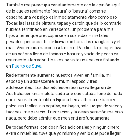
También me preocupa constantemente con la opinión aquí
de lo que es realmente "basura" o "basura" como se
desecha una vez algo es inmediatamente visto como eso.
Todas las latas de pintura, tapas y cartón que de lo contrario
hubiera terminado en vertederos, un problema para mis
hijos a tener que preocuparse en sus vidas – metales
pesados, pinturas etc. de lixiviación hacia los manglares y el
mar. Vivir en una nación insular en el Pacífico, la perspectiva
de un océano lleno de toxinas y basura y vacía de peces es
realmente aterrador. Una vez he visto una nevera flotando
en
Puerto de Suva.
Recientemente aumentó nuestros viven en familia, mi
esposo y un adolescente; a mí, mi esposo y tres
adolescentes. Los dos adolescentes nuevo llegaron de
Australia con una maleta cada uno que estaba lleno de nada
que sea realmente útil en Fiji una tierra alterna de barro y
polvo, sin toallas, sin cepillos, sin hojas, solo juegos de video y
tacones, me pareció. Frustración y la desesperación me hizo
nada, pero debo admitir que me sentí profundamente.
De todas formas, con dos niños adicionales y ningún dinero
extra o muebles, tuve que yo mismo y ver lo que pude llegar