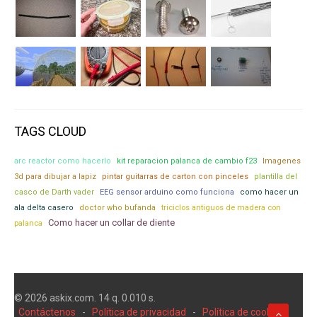
TAGS CLOUD
arc reactor como hacerlo
kit reparacion palanca de cambio f23
Imagenes
3d para dibujar a lapiz
pintar guitarras de carton con pinceles
plantilla del
casco de Darth vader
EEG sensor arduino como funciona
como hacer un
triciclos antiguos de madera con
ala delta casero
doctor who bufanda
Como hacer un collar de diente
palanca
© 2026 askix.com. 14 q. 0.010 s.
Contáctenos
-
Política de privacidad
-
Política de cookies