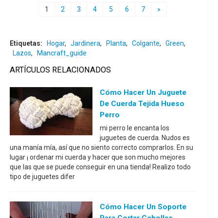
1
2
3
4
5
6
7
»
Etiquetas:
Hogar
,
Jardinera
,
Planta
,
Colgante
,
Green
,
Lazos
,
Mancraft_guide
ARTÍCULOS RELACIONADOS
Cómo Hacer Un Juguete
De Cuerda Tejida Hueso
Perro
mi perro le encanta los
juguetes de cuerda. Nudos es
una manía mía, así que no siento correcto comprarlos. En su
lugar ¡ ordenar mi cuerda y hacer que son mucho mejores
que las que se puede conseguir en una tienda! Realizo todo
tipo de juguetes difer
Cómo Hacer Un Soporte