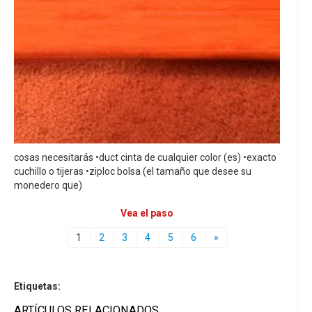
cosas necesitarás •duct cinta de cualquier color (es) •exacto
cuchillo o tijeras •ziploc bolsa (el tamaño que desee su
monedero que)
Vea el paso
1
2
3
4
5
6
»
Etiquetas:
ARTÍCULOS RELACIONADOS