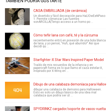
TAMBIÉN PODRÍA GUSTARTE
CASA EMBRUJADA (de cerámica)
Un divertido y fácil decoración para HaLlOwEeNPaso
1: Permite comenzar Las fuentes
sonARCILLA(Tengo acceso a un horno po ...
Cómo teñir lana con café, té y la cúrcuma
recientemente entró en posesión de una bola blanca
de lana, y yo pensé, "Huh, qué aburrido!" Así que
decidí qu ...
Starfighter-X Star Wars Inspired Paper Model
Traído de mis recuerdos de la infancia y en
papercraft forma es lo que llamo el caza estelar-X,
inspirado por X-Wing en ...
Dibujo de una calabaza demoníaca para Hallowe
dibujar una calabaza de demonio para Halloween.
Esto es solo un dibujo básico de una idea mal
calabaza que podría ser út ...
SPYDRINKZ cargador/soporte de vasos-vuelta A c