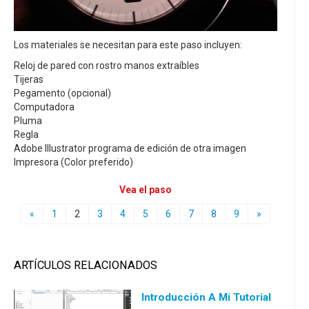
Los materiales se necesitan para este paso incluyen:
Reloj de pared con rostro manos extraíbles
Tijeras
Pegamento (opcional)
Computadora
Pluma
Regla
Adobe Illustrator programa de edición de otra imagen
Impresora (Color preferido)
Vea el paso
«
1
2
3
4
5
6
7
8
9
»
ARTÍCULOS RELACIONADOS
Introducción A Mi Tutorial