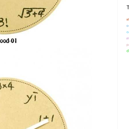
a
c
c
m
p
d