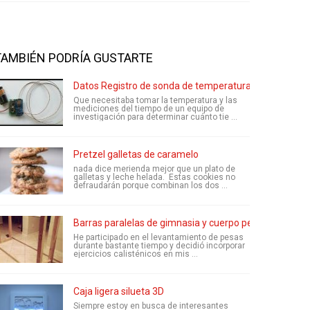
TAMBIÉN PODRÍA GUSTARTE
Datos Registro de sonda de temperatura (-200 ° C a 13
Que necesitaba tomar la temperatura y las
mediciones del tiempo de un equipo de
investigación para determinar cuánto tie ...
Pretzel galletas de caramelo
nada dice merienda mejor que un plato de
galletas y leche helada. Estas cookies no
defraudarán porque combinan los dos ...
Barras paralelas de gimnasia y cuerpo peso ejercicio
He participado en el levantamiento de pesas
durante bastante tiempo y decidió incorporar
ejercicios calisténicos en mis ...
Caja ligera silueta 3D
Siempre estoy en busca de interesantes