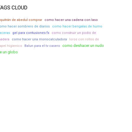
TAGS CLOUD
lquitrán de abedul comprar
como hacer una cadena con laso
omo hacer sombrero de diarios
como hacer bengalas de humo
aceras
gel para contusiones fx
como construir un podio de
adera
como hacer una monocalculadora
loros con rollos de
como deshacer un nudo
apel higienico
Balun para el tv casero
e un globo