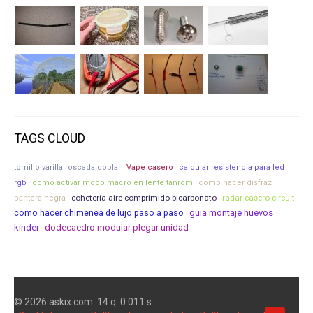
TAGS CLOUD
tornillo varilla roscada doblar
Vape casero
calcular resistencia para led
rgb
como activar modo macro en lente tanrom
como hacer disfraz
coheteria aire comprimido bicarbonato
radar casero circuit
pantera negra
guia montaje huevos
como hacer chimenea de lujo paso a paso
kinder
dodecaedro modular plegar unidad
© 2026 askix.com. 14 q. 0.011 s.