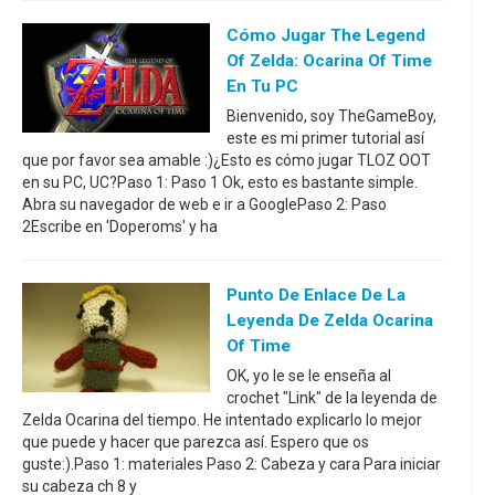
Cómo Jugar The Legend
Of Zelda: Ocarina Of Time
En Tu PC
Bienvenido, soy TheGameBoy,
este es mi primer tutorial así
que por favor sea amable :)¿Esto es cómo jugar TLOZ OOT
en su PC, UC?Paso 1: Paso 1 Ok, esto es bastante simple.
Abra su navegador de web e ir a GooglePaso 2: Paso
2Escribe en 'Doperoms' y ha
Punto De Enlace De La
Leyenda De Zelda Ocarina
Of Time
OK, yo le se le enseña al
crochet "Link" de la leyenda de
Zelda Ocarina del tiempo. He intentado explicarlo lo mejor
que puede y hacer que parezca así. Espero que os
guste:).Paso 1: materiales Paso 2: Cabeza y cara Para iniciar
su cabeza ch 8 y