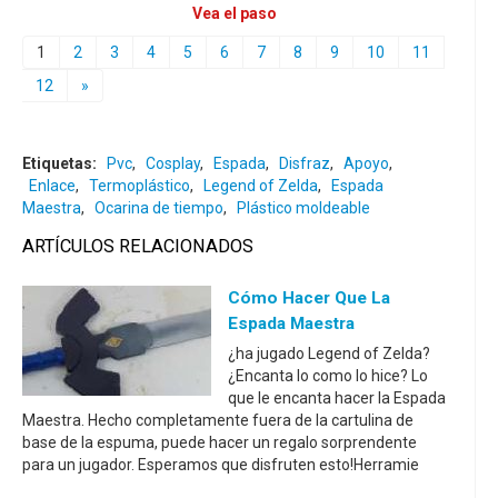
Vea el paso
1
2
3
4
5
6
7
8
9
10
11
12
»
Etiquetas:
Pvc
,
Cosplay
,
Espada
,
Disfraz
,
Apoyo
,
Enlace
,
Termoplástico
,
Legend of Zelda
,
Espada
Maestra
,
Ocarina de tiempo
,
Plástico moldeable
ARTÍCULOS RELACIONADOS
Cómo Hacer Que La
Espada Maestra
¿ha jugado Legend of Zelda?
¿Encanta lo como lo hice? Lo
que le encanta hacer la Espada
Maestra. Hecho completamente fuera de la cartulina de
base de la espuma, puede hacer un regalo sorprendente
para un jugador. Esperamos que disfruten esto!Herramie