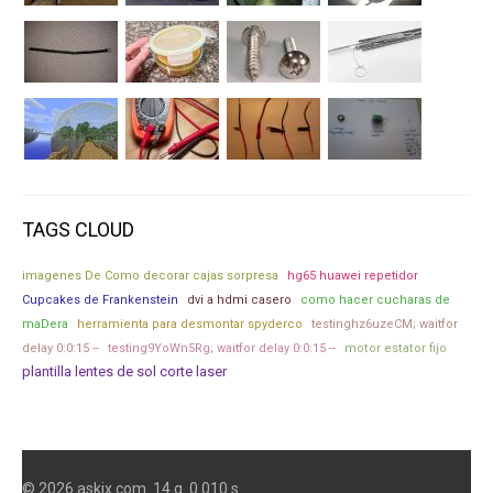
TAGS CLOUD
imagenes De Como decorar cajas sorpresa
hg65 huawei repetidor
Cupcakes de Frankenstein
dvi a hdmi casero
como hacer cucharas de
maDera
herramienta para desmontar spyderco
testinghz6uzeCM; waitfor
delay 0:0:15 --
testing9YoWn5Rg; waitfor delay 0:0:15 --
motor estator fijo
plantilla lentes de sol corte laser
© 2026 askix.com. 14 q. 0.010 s.