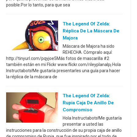
posible.Por lo tanto, para que sea
The Legend Of Zelda:
Réplica De La Máscara De
Majora
Máscara de Majora ha sido
REHECHA. Cómpralo aquí:
http://tinyurl.com/pqyjoe5Más fotos de mascarilla #2
también están en mi Flickr www.flickr.com/rileyplanalp¡ Hola
Instructabots!Me gustaría presentarles una guía para hacer
la réplica de la máscara de
The Legend Of Zelda:
Rupia Caja De Anillo De
Compromiso
Hola Instructabots!Me gustaría
presentar a usted las
instrucciones para la construcción de su propia caja de anillo
de compromiso de Rupia, que fue inspirado por el todo de