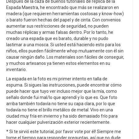
Después de la caza de buenos tutoriales de réplica de la
Espada Maestra, he encontrado que más se realizaron en
madera (que requieren herramientas costosas y know-how)
o barato fueron hechas del papel y de cinta. Con convenios
aumentar sus restricciones de seguridad, no pueden
muchas réplicas y armas falsas dentro. Por lo tanto, he
creado una espada que es barato, durable y no pudo
lastimar a una mosca. Si usted está haciendo esto para los
niños, ellos pueden fácilmente whop mutuamente con él sin
causar ningún daño. Los materiales son fáciles de conseguir,
y muchos artesanos ya tienen estos elementos en su
inventario.
La espada en la foto es mi primer intento en talla de
espuma. Si sigues las instrucciones, puede encontrar cómo
puede hacer que tuyo ver incluso mejor que la mía, como
señalo donde fui mal/lo que aprendí y lo que es. Que foto
arriba también todavía no tiene su capa clara, por lo que
todavía no tiene el brillo metálico de metal. Vivo en una
ciudad muy fría en invierno y ha sido demasiado frío para
hacer cualquier pulverización exterior recientemente.
* Si te sirvió este tutorial, por favor vote por él! Siempre me
tome el tiempo para responder preguntas, así que no dude