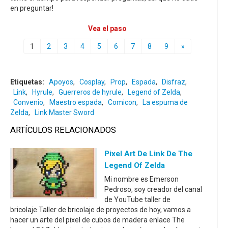
en preguntar!
Vea el paso
1
2
3
4
5
6
7
8
9
»
Etiquetas:
Apoyos
,
Cosplay
,
Prop
,
Espada
,
Disfraz
,
Link
,
Hyrule
,
Guerreros de hyrule
,
Legend of Zelda
,
Convenio
,
Maestro espada
,
Comicon
,
La espuma de
Zelda
,
Link Master Sword
ARTÍCULOS RELACIONADOS
Pixel Art De Link De The
Legend Of Zelda
Mi nombre es Emerson
Pedroso, soy creador del canal
de YouTube taller de
bricolaje.Taller de bricolaje de proyectos de hoy, vamos a
hacer un arte del pixel de cubos de madera enlace The