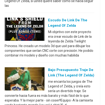
Legend Of Zelda, si usted quiere saber cómo se hacía seguir
las
Escudo De Link De The
Legend Of Zelda
Mi objetivo con este proyecto
era crear escudo de Link de la
leyenda de Zelda Twilight
Princess. He creado un modelo 3d que usé para dibujar los
componentes que serían CNC corte con precisión. He podido
combinar mi modelo y diseño con muchas habilida
Bajo Presupuesto Traje De
Link (The Legend Of Zelda)
me encanta los juegos de The
Legend of Zelda, y creía esto
sería un divertido traje. Se
convierte hacia fuera es más barato y más fácil de lo que
esperaba. Y la mejor parte - sin coser!!Equipo:-A la camiseta
verde bastante grande (yo usé t-shirt XL d