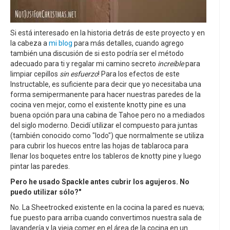
Si está interesado en la historia detrás de este proyecto y en
la cabeza a
mi blog
para más detalles, cuando agrego
también una discusión de si esto podría ser el método
adecuado para ti y regalar mi camino secreto
increíble
para
limpiar cepillos
sin esfuerzo
! Para los efectos de este
Instructable, es suficiente para decir que yo necesitaba una
forma semipermanente para hacer nuestras paredes de la
cocina ven mejor, como el existente knotty pine es una
buena opción para una cabina de Tahoe pero no a mediados
del siglo moderno. Decidí utilizar el compuesto para juntas
(también conocido como "lodo") que normalmente se utiliza
para cubrir los huecos entre las hojas de tablaroca para
llenar los boquetes entre los tableros de knotty pine y luego
pintar las paredes.
Pero he usado Spackle antes cubrir los agujeros. No
puedo utilizar sólo?"
No. La Sheetrocked existente en la cocina la pared es nueva;
fue puesto para arriba cuando convertimos nuestra sala de
lavandería y la vieja comer en el área de la cocina en un