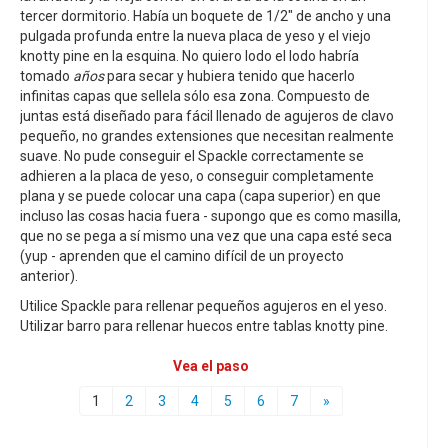
tercer dormitorio. Había un boquete de 1/2" de ancho y una
pulgada profunda entre la nueva placa de yeso y el viejo
knotty pine en la esquina. No quiero lodo el lodo habría
tomado
años
para secar y hubiera tenido que hacerlo
infinitas capas que sellela sólo esa zona. Compuesto de
juntas está diseñado para fácil llenado de agujeros de clavo
pequeño, no grandes extensiones que necesitan realmente
suave. No pude conseguir el Spackle correctamente se
adhieren a la placa de yeso, o conseguir completamente
plana y se puede colocar una capa (capa superior) en que
incluso las cosas hacia fuera - supongo que es como masilla,
que no se pega a sí mismo una vez que una capa esté seca
(yup - aprenden que el camino difícil de un proyecto
anterior).
Utilice Spackle para rellenar pequeños agujeros en el yeso.
Utilizar barro para rellenar huecos entre tablas knotty pine.
Vea el paso
1
2
3
4
5
6
7
»